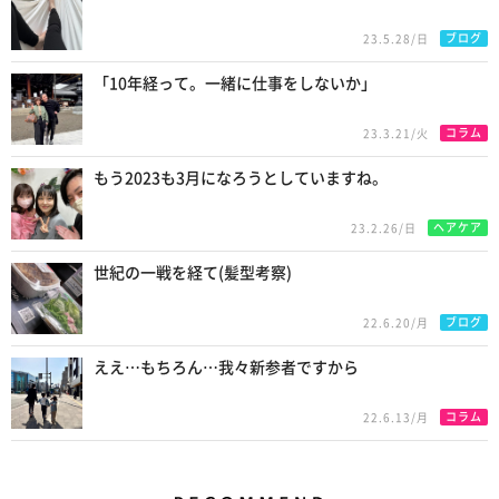
ブログ
23.5.28/日
「10年経って。一緒に仕事をしないか」
コラム
23.3.21/火
もう2023も3月になろうとしていますね。
ヘアケア
23.2.26/日
世紀の一戦を経て(髪型考察)
ブログ
22.6.20/月
ええ…もちろん…我々新参者ですから
コラム
22.6.13/月