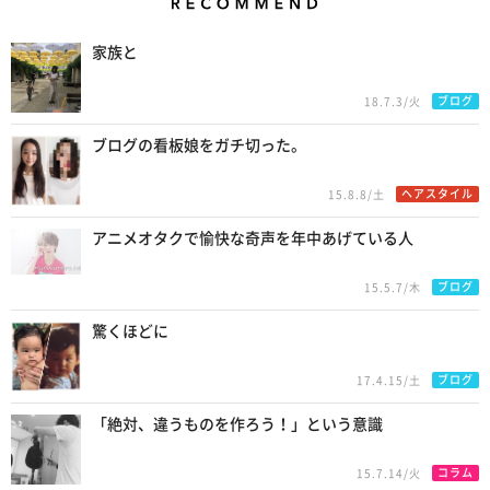
Recommend
家族と
ブログ
18.7.3/火
ブログの看板娘をガチ切った。
ヘアスタイル
15.8.8/土
アニメオタクで愉快な奇声を年中あげている人
ブログ
15.5.7/木
驚くほどに
ブログ
17.4.15/土
「絶対、違うものを作ろう！」という意識
コラム
15.7.14/火