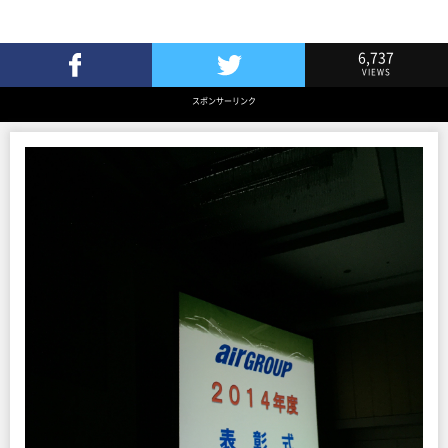
6,737
VIEWS
Facebookでシェア
Twitterでツイート
スポンサーリンク