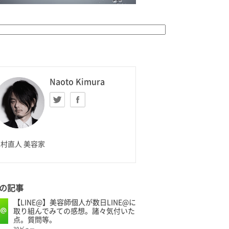
K HOMME
Naoto Kimura
Twitter
facebook
aoto Kimura
村直人 美容家
の記事
【LINE@】美容師個人が数日LINE@に
取り組んでみての感想。諸々気付いた
点。質問等。