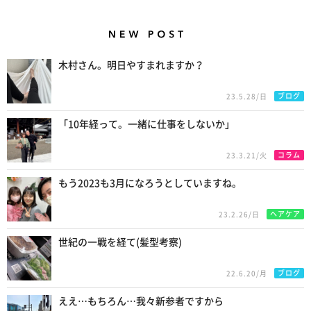
New Posts
木村さん。明日やすまれますか？
ブログ
23.5.28/日
「10年経って。一緒に仕事をしないか」
コラム
23.3.21/火
もう2023も3月になろうとしていますね。
ヘアケア
23.2.26/日
世紀の一戦を経て(髪型考察)
ブログ
22.6.20/月
ええ…もちろん…我々新参者ですから