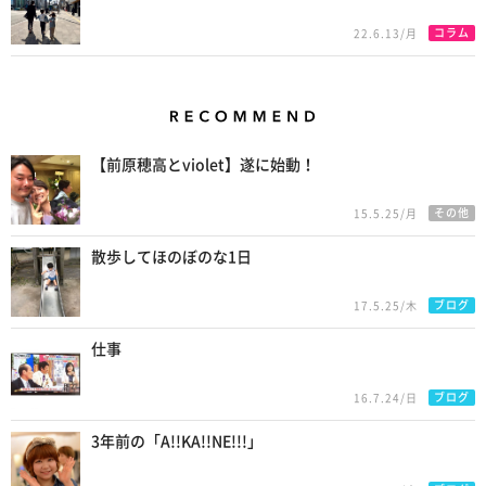
コラム
22.6.13/月
Recommend
【前原穂高とviolet】遂に始動！
その他
15.5.25/月
散歩してほのぼのな1日
ブログ
17.5.25/木
仕事
ブログ
16.7.24/日
3年前の「A!!KA!!NE!!!」