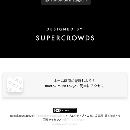
Design by Super Crowds
ホーム画面に登録しよう！
naotokimura.tokyoに簡単にアクセス
naotokimura.tokyo
naotokimura.tokyo
作『
naotokimura.tokyo
』は
クリエイティブ・コモンズ 表示 - 改変禁止 4.0
国際 ライセンス
で提供されています。
© 2026 naoto kimura.