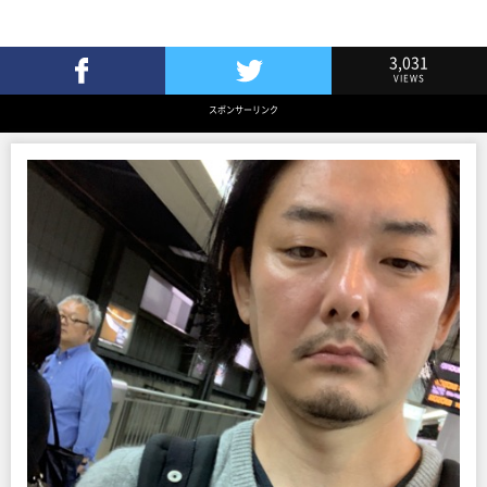
3,031
VIEWS
Facebookでシェア
Twitterでツイート
スポンサーリンク