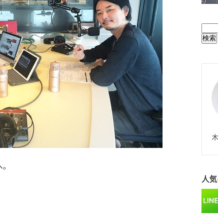
BUL
N
木
へ。
人気