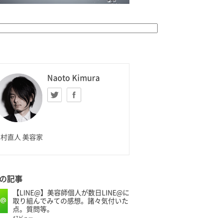
K HOMME
Naoto Kimura
Twitter
facebook
aoto Kimura
村直人 美容家
の記事
【LINE@】美容師個人が数日LINE@に
取り組んでみての感想。諸々気付いた
点。質問等。