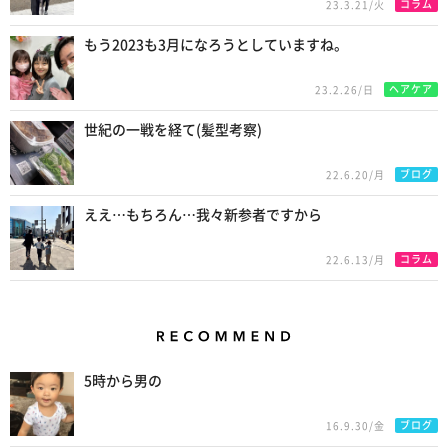
コラム
23.3.21/火
もう2023も3月になろうとしていますね。
ヘアケア
23.2.26/日
世紀の一戦を経て(髪型考察)
ブログ
22.6.20/月
ええ…もちろん…我々新参者ですから
コラム
22.6.13/月
Recommend
5時から男の
ブログ
16.9.30/金