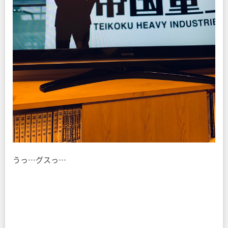
うっ…グスっ…