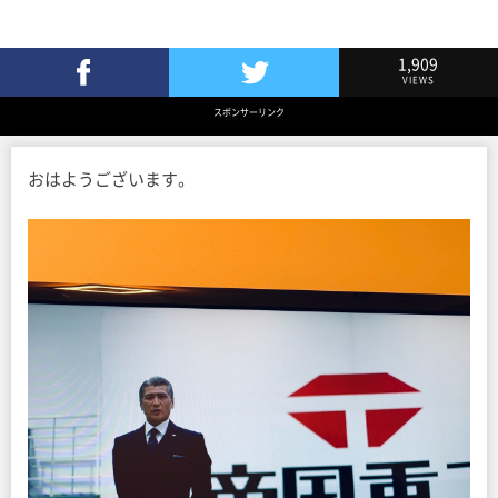
1,909
VIEWS
Facebookでシェア
Twitterでツイート
スポンサーリンク
おはようございます。