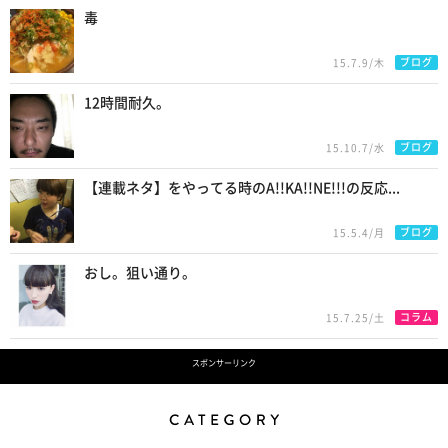
毒
ブログ
15.7.9/木
12時間耐久。
ブログ
15.10.7/水
【連載ネタ】をやってる時のA!!KA!!NE!!!の反応...
ブログ
15.5.4/月
おし。狙い通り。
コラム
15.7.25/土
スポンサーリンク
Category