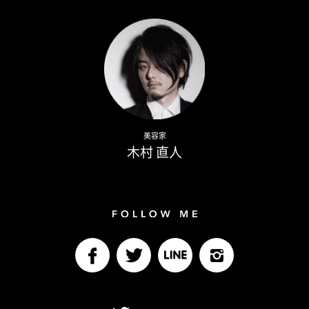
Writer
Naoto Kimura
美容家
木村 直人
Follow me
facebook
Twitter
LINE@
Instagram