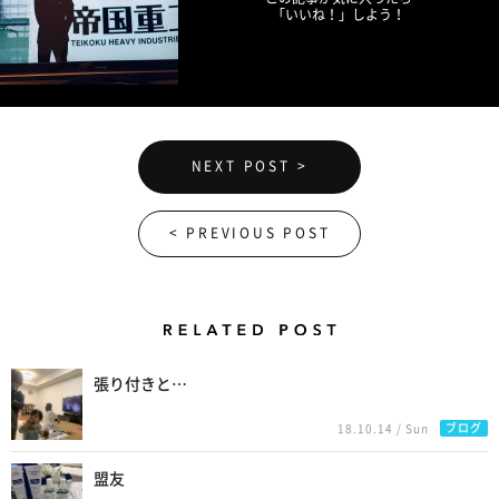
「いいね！」しよう！
NEXT POST >
< PREVIOUS POST
Related Posts
張り付きと…
ブログ
18.10.14 / Sun
盟友