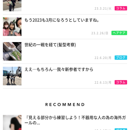
コラム
23.3.21/火
もう2023も3月になろうとしていますね。
ヘアケア
23.2.26/日
世紀の一戦を経て(髪型考察)
ブログ
22.6.20/月
ええ…もちろん…我々新参者ですから
コラム
22.6.13/月
Recommend
『見える部分から練習しよう！不器用な人の為の海外ガ
ールの...