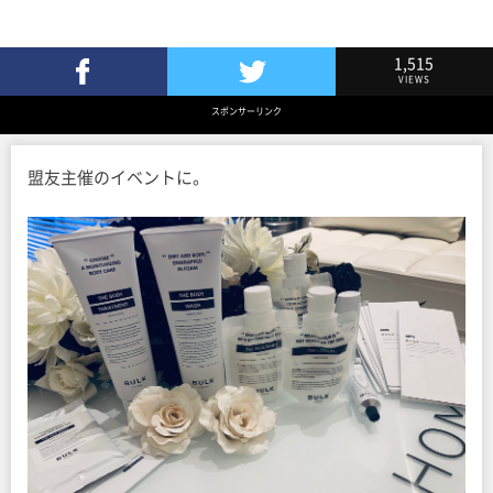
1,515
VIEWS
Facebookでシェア
Twitterでツイート
スポンサーリンク
盟友主催のイベントに。