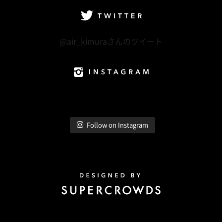
Twitter
@air_kimuraさんのツイート
Instagram
Follow on Instagram
Design by Super Crowds