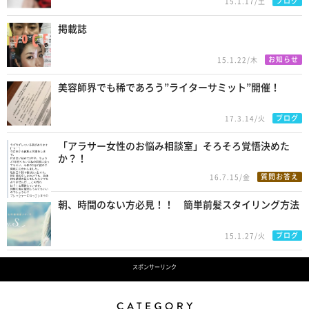
ブログ
15.1.17/土
掲載誌
お知らせ
15.1.22/木
美容師界でも稀であろう”ライターサミット”開催！
ブログ
17.3.14/火
「アラサー女性のお悩み相談室」そろそろ覚悟決めた
か？！
質問お答え
16.7.15/金
朝、時間のない方必見！！ 簡単前髪スタイリング方法
ブログ
15.1.27/火
スポンサーリンク