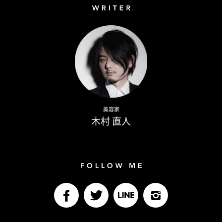
Writer
Naoto Kimura
美容家
木村 直人
Follow me
facebook
Twitter
LINE@
Instagram