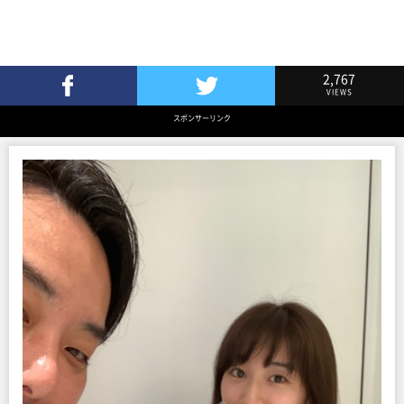
2,767
VIEWS
Facebookでシェア
Twitterでツイート
スポンサーリンク