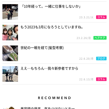
「10年経って。一緒に仕事をしないか」
コラム
23.3.21/火
もう2023も3月になろうとしていますね。
ヘアケア
23.2.26/日
世紀の一戦を経て(髪型考察)
ブログ
22.6.20/月
ええ…もちろん…我々新参者ですから
コラム
22.6.13/月
Recommend
美容師の発言。気をつけないとねー