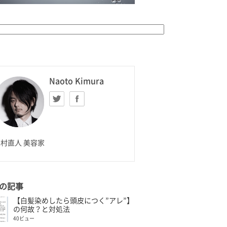
K HOMME
Naoto Kimura
Twitter
facebook
aoto Kimura
村直人 美容家
の記事
【白髪染めしたら頭皮につく”アレ”】
の何故？と対処法
40ビュー