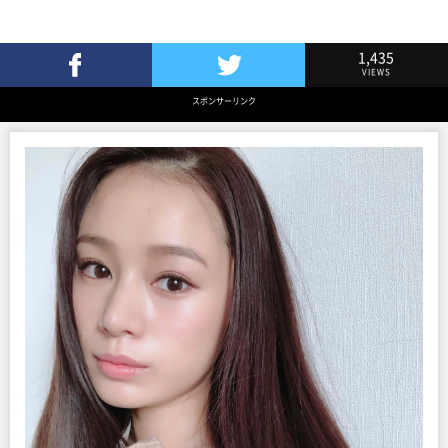
1,435
VIEWS
Facebookでシェア
Twitterでツイート
スポンサーリンク