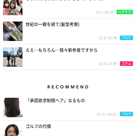
ヘアケア
23.2.26/日
世紀の一戦を経て(髪型考察)
ブログ
22.6.20/月
ええ…もちろん…我々新参者ですから
コラム
22.6.13/月
Recommend
「承認欲求制限ヘア」なるもの
ブログ
15.11.28/土
ゴルフの代償