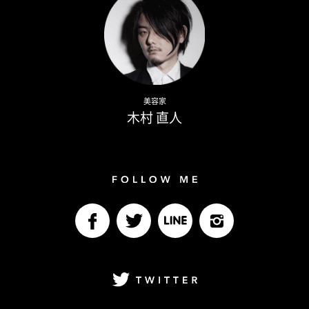
Naoto Kimura
美容家
木村 直人
Follow me
facebook
Twitter
LINE@
Instagram
Twitter