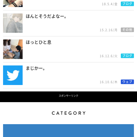
ブログ
18.5.4/金
ほんとそうだよなー。
その他
15.2.16/月
ほっとひと息
ブログ
16.12.6/火
まじかー。
ウェブ
16.10.6/木
スポンサーリンク
Category