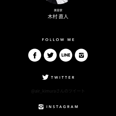
Naoto Kimura
美容家
木村 直人
Follow me
facebook
Twitter
LINE@
Instagram
Twitter
@air_kimuraさんのツイート
Instagram