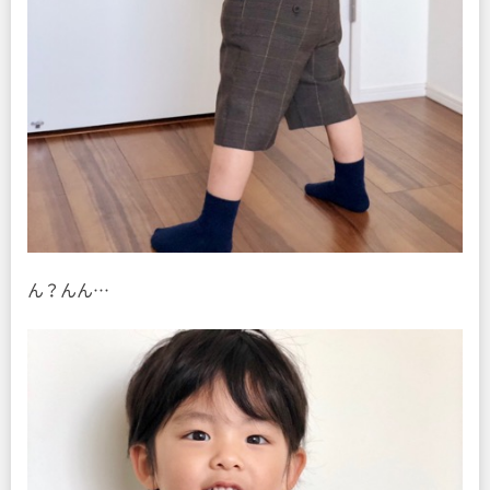
ん？んん…