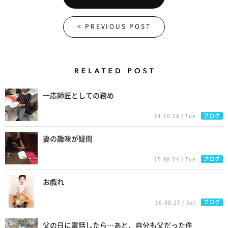
< PREVIOUS POST
Related Posts
一応師匠としての務め
ブログ
14.10.28 / Tue
妻の趣味が疑問
ブログ
15.08.04 / Tue
お戯れ
ブログ
16.08.27 / Sat
父の日に電話したら…あと、自分も父だった件