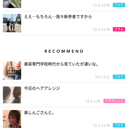
ブログ
22.6.20/月
ええ…もちろん…我々新参者ですから
コラム
22.6.13/月
Recommend
美容専門学校時代から見ていたが凄いな。
ブログ
16.1.9/土
今日のヘアアレンジ
ヘアアレンジ
16.9.1/木
楽しんごさんと。
ブログ
15.2.23/月