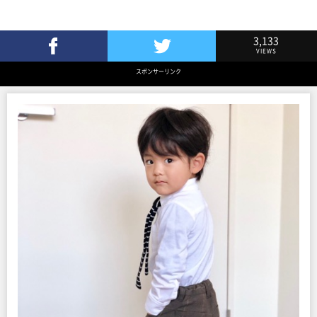
3,133
VIEWS
Facebookでシェア
Twitterでツイート
スポンサーリンク