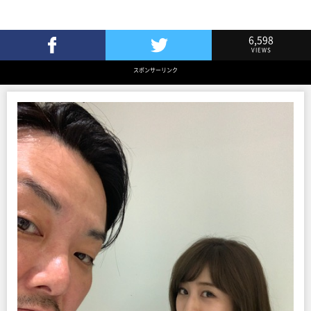
6,598
VIEWS
Facebookでシェア
Twitterでツイート
スポンサーリンク