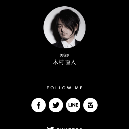
Writer
Naoto Kimura
美容家
木村 直人
Follow me
facebook
Twitter
LINE@
Instagram