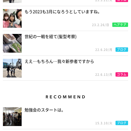
23.3.21/火
もう2023も3月になろうとしていますね。
ヘアケア
23.2.26/日
世紀の一戦を経て(髪型考察)
ブログ
22.6.20/月
ええ…もちろん…我々新参者ですから
コラム
22.6.13/月
Recommend
勉強会のスタートは。
ブログ
15.3.10/火