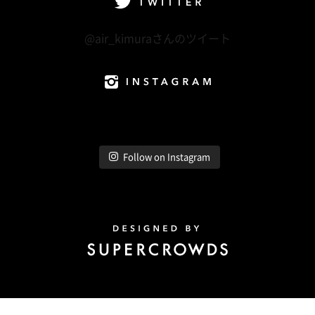
Twitter
@air_kimuraさんのツイート
Instagram
Follow on Instagram
Design by Super Crowds