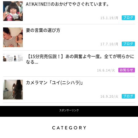
A!!KA!!NE!!!のおかげでやさぐれています。
ブログ
15.1.19/月
妻の言葉の選び方
ブログ
17.7.10/月
【15分完売伝説！】あの興奮よ今一度。全てが明らかに
なる...
お知らせ
16.6.14/火
カメラマン「ユイ(ニシハラ)」
ブログ
16.9.20/火
スポンサーリンク
Category