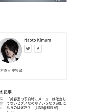
K HOMME
Naoto Kimura
Twitter
facebook
aoto Kimura
村直人 美容家
の記事
「美容室の予約時にメニューは確定し
てないとダメなのか？いきなり追加に
なるのは迷惑？」(LINE@相談室)