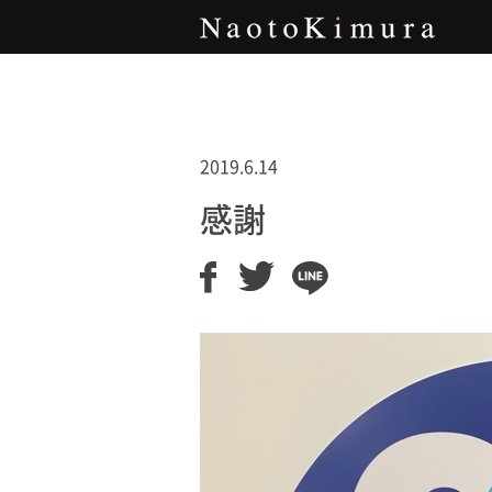
Naoto Kimura
2019.6.14
感謝