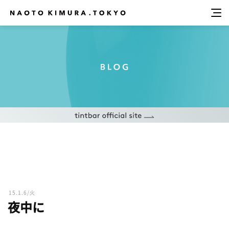
15.1.6/火
夜中に