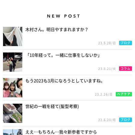
New Posts
木村さん。明日やすまれますか？
ブログ
23.5.28/日
「10年経って。一緒に仕事をしないか」
コラム
23.3.21/火
もう2023も3月になろうとしていますね。
ヘアケア
23.2.26/日
世紀の一戦を経て(髪型考察)
ブログ
22.6.20/月
ええ…もちろん…我々新参者ですから