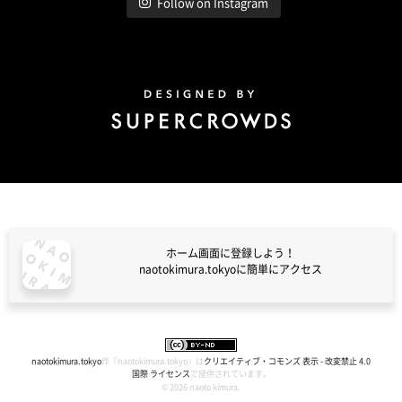
Follow on Instagram
Design by Super Crowds
ホーム画面に登録しよう！
naotokimura.tokyoに簡単にアクセス
naotokimura.tokyo
naotokimura.tokyo
作『
naotokimura.tokyo
』は
クリエイティブ・コモンズ 表示 - 改変禁止 4.0
国際 ライセンス
で提供されています。
© 2026 naoto kimura.