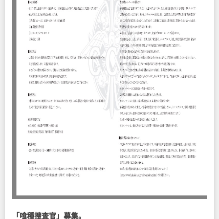
「喰種捜査官」募集。