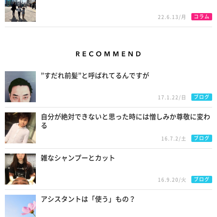
コラム
22.6.13/月
Recommend
”すだれ前髪”と呼ばれてるんですが
ブログ
17.1.22/日
自分が絶対できないと思った時には憎しみか尊敬に変わ
る
ブログ
16.7.2/土
雑なシャンプーとカット
ブログ
16.9.20/火
アシスタントは「使う」もの？