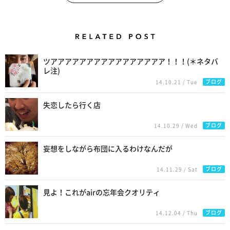
Related Posts
ツアアアアアアアアアアアアアアアア！！！(＊ネタバ
レ注)
ブログ
14.10.21 / Tue
失恋したら行く店
ブログ
14.10.29 / Wed
妄想をしながら布団に入るわけなんだが
ブログ
14.11.29 / Sat
見よ！これがairの忘年会クオリティ
ブログ
14.12.04 / Thu