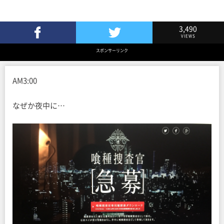
3,490
VIEWS
Facebookでシェア
Twitterでツイート
スポンサーリンク
AM3:00
なぜか夜中に…