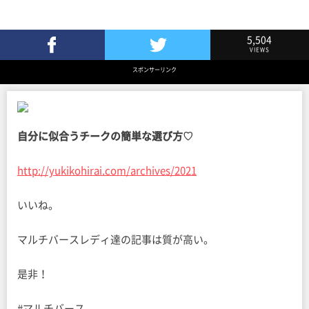
5,504
VIEWS
Facebookでシェア
Twitterでツイート
スポンサーリンク
自分に似合うチークの簡単な選び方♡
http://yukikohirai.com/archives/2021
いいね。
マルチバースレディ達の記事は質が高い。
是非！
#マルチバース