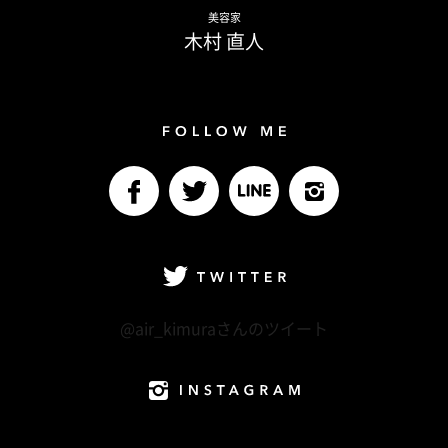
Naoto Kimura
美容家
木村 直人
Follow me
facebook
Twitter
LINE@
Instagram
Twitter
@air_kimuraさんのツイート
Instagram