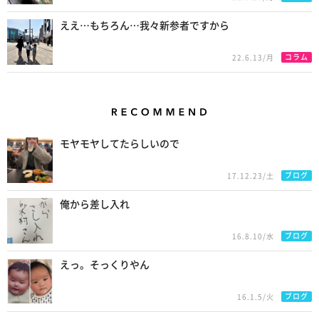
ええ…もちろん…我々新参者ですから
コラム
22.6.13/月
Recommend
モヤモヤしてたらしいので
ブログ
17.12.23/土
俺から差し入れ
ブログ
16.8.10/水
えっ。そっくりやん
ブログ
16.1.5/火