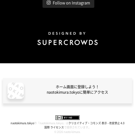
Follow on Instagram
Design by Super Crowds
ホーム画面に登録しよう！
naotokimura.tokyoに簡単にアクセス
naotokimura.tokyo
naotokimura.tokyo
作『
naotokimura.tokyo
』は
クリエイティブ・コモンズ 表示 - 改変禁止 4.0
国際 ライセンス
で提供されています。
© 2026 naoto kimura.