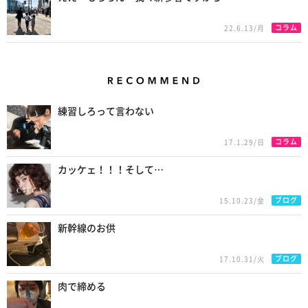
コラム
22.6.13/月
Recommend
練習しろって言わない
コラム
17.1.29/日
カッケェ！！！そして…
ブログ
15.10.23/金
新幹線のお供
ブログ
17.10.31/火
肉で締める