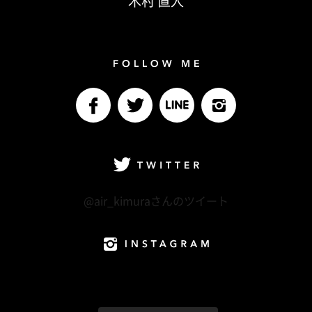
木村 直人
Follow me
facebook
Twitter
LINE@
Instagram
Twitter
@air_kimuraさんのツイート
Instagram