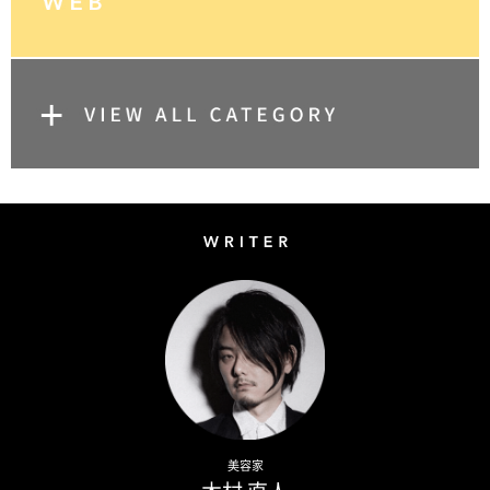
Writer
Naoto Kimura
美容家