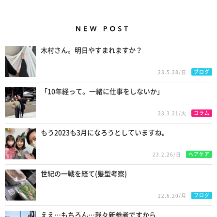
New Posts
木村さん。明日やすまれますか？
ブログ
23.5.28/日
「10年経って。一緒に仕事をしないか」
コラム
23.3.21/火
もう2023も3月になろうとしていますね。
ヘアケア
23.2.26/日
世紀の一戦を経て(髪型考察)
ブログ
22.6.20/月
ええ…もちろん…我々新参者ですから