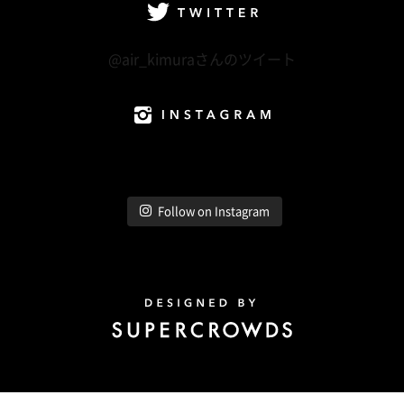
Twitter
@air_kimuraさんのツイート
Instagram
Follow on Instagram
Design by Super Crowds