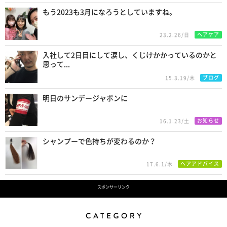
もう2023も3月になろうとしていますね。
ヘアケア
23.2.26/日
入社して2日目にして涙し、くじけかかっているのかと
思って...
ブログ
15.3.19/木
明日のサンデージャポンに
お知らせ
16.1.23/土
シャンプーで色持ちが変わるのか？
ヘアアドバイス
17.6.1/木
スポンサーリンク
Category