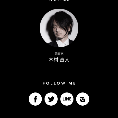
Writer
Naoto Kimura
美容家
木村 直人
Follow me
facebook
Twitter
LINE@
Instagram