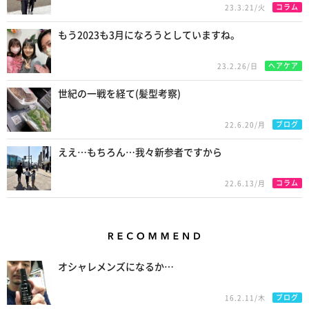
コラム
23.3.21/火
もう2023も3月になろうとしていますね。
ヘアケア
23.2.26/日
世紀の一戦を経て(髪型考察)
ブログ
22.6.20/月
ええ…もちろん…我々新参者ですから
コラム
22.6.13/月
Recommend
オシャレメンズになるか…
ブログ
16.2.11/木