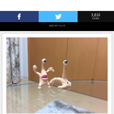
3,816
VIEWS
Facebookでシェア
Twitterでツイート
スポンサーリンク