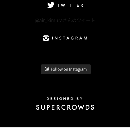
Twitter
@air_kimuraさんのツイート
Instagram
Follow on Instagram
Design by Super Crowds