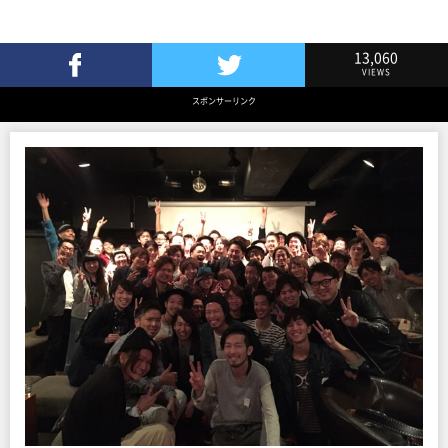
13,060
VIEWS
Facebookでシェア
Twitterでツイート
スポンサーリンク