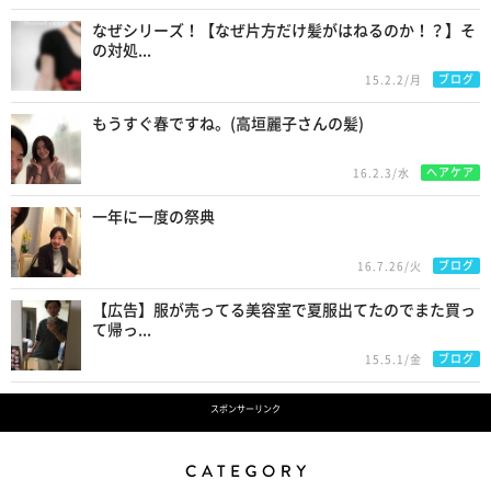
なぜシリーズ！【なぜ片方だけ髪がはねるのか！？】そ
の対処...
ブログ
15.2.2/月
もうすぐ春ですね。(高垣麗子さんの髪)
ヘアケア
16.2.3/水
一年に一度の祭典
ブログ
16.7.26/火
【広告】服が売ってる美容室で夏服出てたのでまた買っ
て帰っ...
ブログ
15.5.1/金
スポンサーリンク