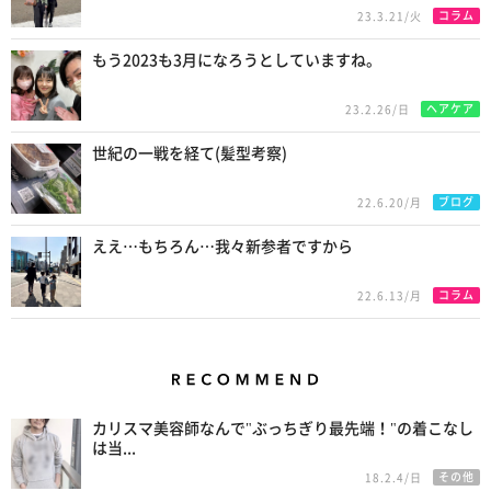
コラム
23.3.21/火
もう2023も3月になろうとしていますね。
ヘアケア
23.2.26/日
世紀の一戦を経て(髪型考察)
ブログ
22.6.20/月
ええ…もちろん…我々新参者ですから
コラム
22.6.13/月
Recommend
カリスマ美容師なんで"ぶっちぎり最先端！"の着こなし
は当...
その他
18.2.4/日