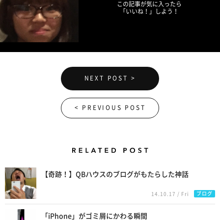
この記事が気に入ったら
「いいね！」しよう！
NEXT POST >
< PREVIOUS POST
Related Posts
【奇跡！】QBハウスのブログがもたらした神話
ブログ
14.10.17 / Fri
「iPhone」がゴミ屑にかわる瞬間