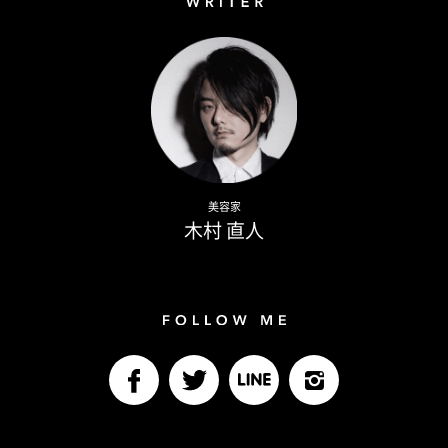
Writer
Naoto Kimura
美容家
木村 直人
Follow me
facebook
Twitter
LINE@
Instagram