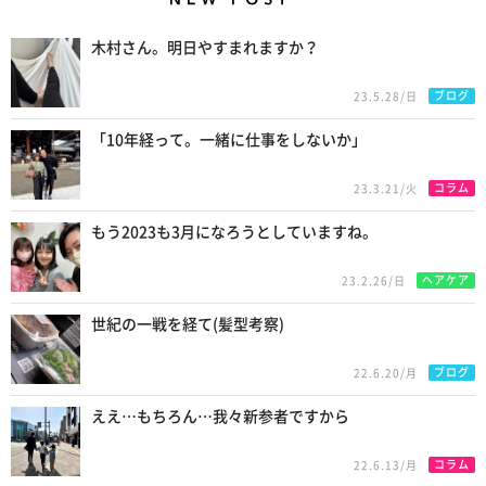
New Posts
木村さん。明日やすまれますか？
ブログ
23.5.28/日
「10年経って。一緒に仕事をしないか」
コラム
23.3.21/火
もう2023も3月になろうとしていますね。
ヘアケア
23.2.26/日
世紀の一戦を経て(髪型考察)
ブログ
22.6.20/月
ええ…もちろん…我々新参者ですから
コラム
22.6.13/月