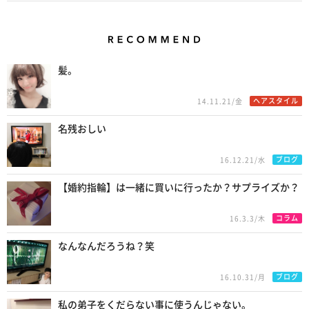
Recommend
髪。
ヘアスタイル
14.11.21/金
名残おしい
ブログ
16.12.21/水
【婚約指輪】は一緒に買いに行ったか？サプライズか？
コラム
16.3.3/木
なんなんだろうね？笑
ブログ
16.10.31/月
私の弟子をくだらない事に使うんじゃない。