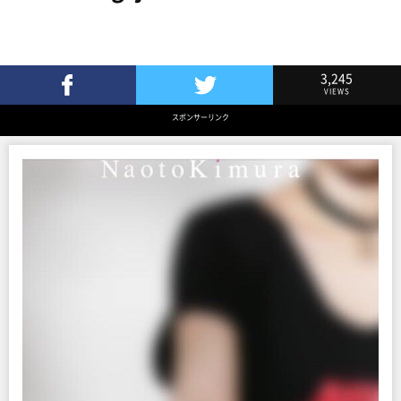
3,245
VIEWS
Facebookでシェア
Twitterでツイート
スポンサーリンク