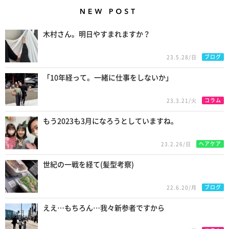
New Posts
木村さん。明日やすまれますか？
ブログ
23.5.28/日
「10年経って。一緒に仕事をしないか」
コラム
23.3.21/火
もう2023も3月になろうとしていますね。
ヘアケア
23.2.26/日
世紀の一戦を経て(髪型考察)
ブログ
22.6.20/月
ええ…もちろん…我々新参者ですから