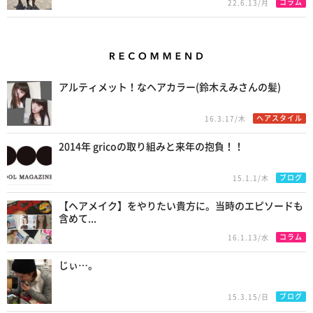
コラム
22.6.13/月
Recommend
アルティメット！なヘアカラー(鈴木えみさんの髪)
ヘアスタイル
16.3.17/木
2014年 gricoの取り組みと来年の抱負！！
ブログ
15.1.1/木
【ヘアメイク】をやりたい貴方に。当時のエピソードも
含めて...
コラム
16.1.13/水
じぃ…。
ブログ
15.3.15/日