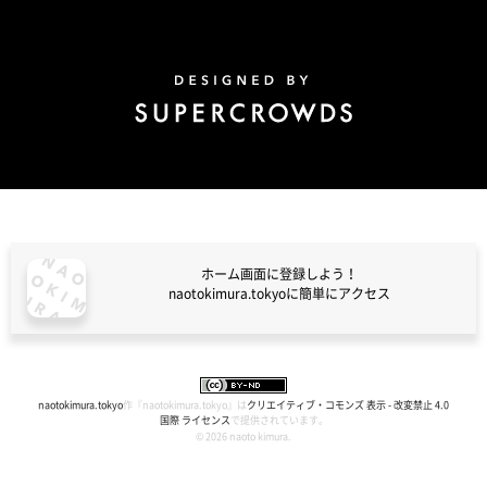
Design by Super Crowds
ホーム画面に登録しよう！
naotokimura.tokyoに簡単にアクセス
naotokimura.tokyo
naotokimura.tokyo
作『
naotokimura.tokyo
』は
クリエイティブ・コモンズ 表示 - 改変禁止 4.0
国際 ライセンス
で提供されています。
© 2026 naoto kimura.