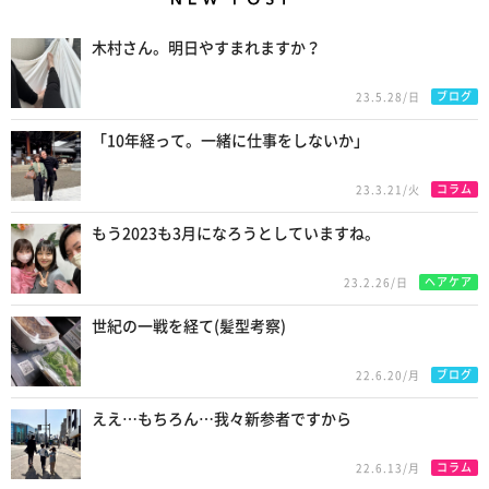
New Posts
木村さん。明日やすまれますか？
ブログ
23.5.28/日
「10年経って。一緒に仕事をしないか」
コラム
23.3.21/火
もう2023も3月になろうとしていますね。
ヘアケア
23.2.26/日
世紀の一戦を経て(髪型考察)
ブログ
22.6.20/月
ええ…もちろん…我々新参者ですから
コラム
22.6.13/月