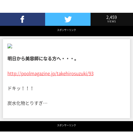
2,459
VIEWS
Facebookでシェア
Twitterでツイート
スポンサーリンク
明日から美容師になる方へ・・・。
http://poolmagazine.jp/takehirosuzuki/93
ドキッ！！！
炭水化物とりすぎ…
スポンサーリンク