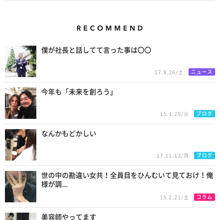
Recommend
僕が社長と話してて言った事は〇〇
ニュース
17.8.26/土
今年も「未来を創ろう」
ブログ
15.1.20/火
なんかもどかしい
ブログ
17.11.13/月
世の中の勘違い女共！全員目をひんむいて見ておけ！俺
様が調...
コラム
15.2.21/土
美容師やってます