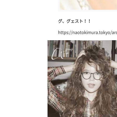
グ、グェスト！！
https://naotokimura.tokyo/ar