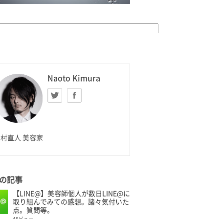
K HOMME
Naoto Kimura
Twitter
facebook
aoto Kimura
村直人 美容家
の記事
【LINE@】美容師個人が数日LINE@に
取り組んでみての感想。諸々気付いた
点。質問等。