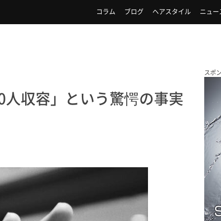
コラム
ブログ
ヘアスタイル
ニュー
スポ
00人収容」という驚愕の事実