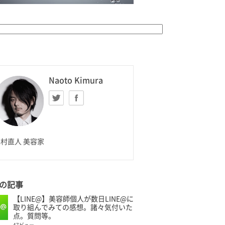
K HOMME
Naoto Kimura
Twitter
facebook
aoto Kimura
村直人 美容家
の記事
【LINE@】美容師個人が数日LINE@に
取り組んでみての感想。諸々気付いた
点。質問等。