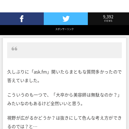
9,392
VIEWS
Facebookでシェア
Twitterでツイート
スポンサーリンク
久しぶりに「ask.fm」開いたらまともな質問多かったので
答えていました。
こういうのも一つで、「大卒から美容師は無駄なのか？」
みたいなのもあるけど全然いいと思う。
視野が広がるかどうか？は抜きにして色んな考え方ができ
るのでは？と…