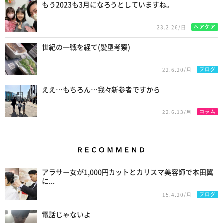
もう2023も3月になろうとしていますね。
ヘアケア
23.2.26/日
世紀の一戦を経て(髪型考察)
ブログ
22.6.20/月
ええ…もちろん…我々新参者ですから
コラム
22.6.13/月
Recommend
アラサー女が1,000円カットとカリスマ美容師で本田翼
に...
ブログ
15.4.20/月
電話じゃないよ