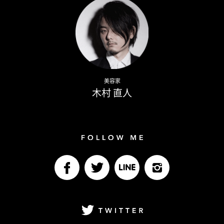
Naoto Kimura
美容家
木村 直人
Follow me
facebook
Twitter
LINE@
Instagram
Twitter