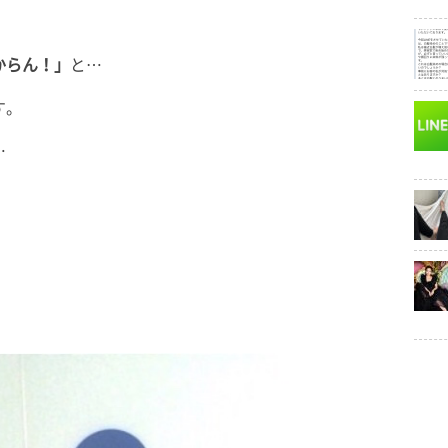
からん！」
と…
す。
…