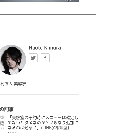
K HOMME
Naoto Kimura
Twitter
facebook
aoto Kimura
村直人 美容家
の記事
「美容室の予約時にメニューは確定し
てないとダメなのか？いきなり追加に
なるのは迷惑？」(LINE@相談室)