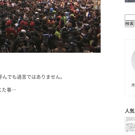
BUL
呼んでも過言ではありません。
N
木
じた事…
人気