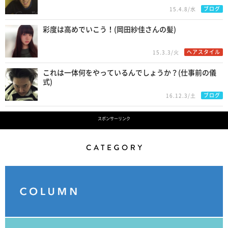
ブログ
15.4.8/水
彩度は高めでいこう！(岡田紗佳さんの髪)
ヘアスタイル
15.3.3/火
これは一体何をやっているんでしょうか？(仕事前の儀
式)
ブログ
16.12.3/土
スポンサーリンク
Category