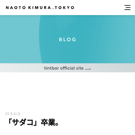
15.6.6/土
「サダコ」卒業。