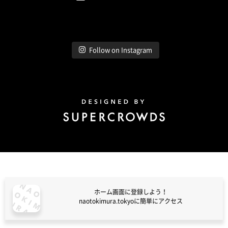
Instagram
Follow on Instagram
Design by Super Crowds
ホーム画面に登録しよう！
naotokimura.tokyoに簡単にアクセス
naotokimura.tokyo