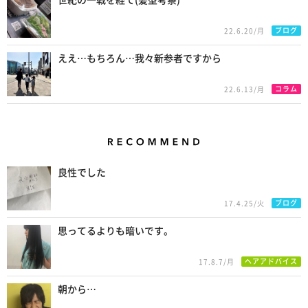
世紀の一戦を経て(髪型考察)
ブログ
22.6.20/月
ええ…もちろん…我々新参者ですから
コラム
22.6.13/月
Recommend
良性でした
ブログ
17.4.25/火
思ってるよりも暗いです。
ヘアアドバイス
17.8.7/月
朝から…