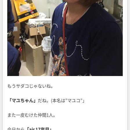
もうサダコじゃないね。
「マユちゃん」
だね。(本名は”マユコ”」
また一皮むけた仲間1人。
今日から
「air 17年目」