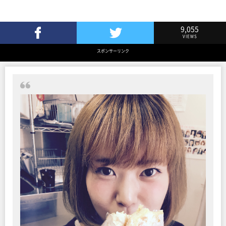
9,055
VIEWS
Facebookでシェア
Twitterでツイート
スポンサーリンク