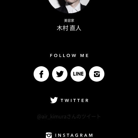
Naoto Kimura
美容家
木村 直人
Follow me
facebook
Twitter
LINE@
Instagram
Twitter
@air_kimuraさんのツイート