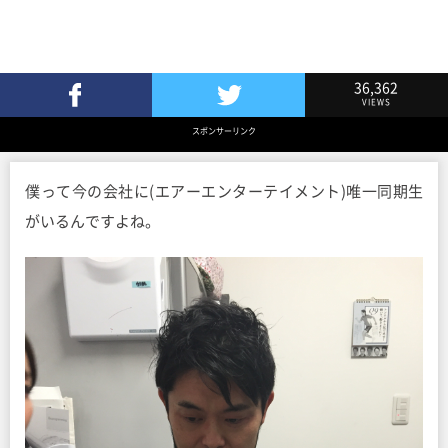
36,362
VIEWS
Facebookでシェア
Twitterでツイート
スポンサーリンク
僕って今の会社に(エアーエンターテイメント)唯一同期生
がいるんですよね。