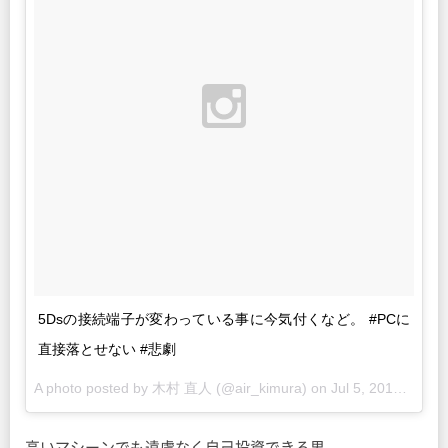
5Dsの接続端子が変わっている事に今気付くなど。 #PCに
直接落とせない #悲劇
A photo posted by 木村 直人 (@air_kimura) on
Jul 5, 2015 at 4:42pm PDT
高いマシーンでも遠慮なく自己投資できる男。