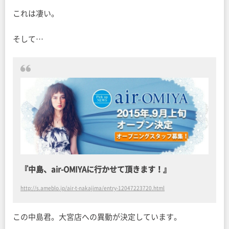
これは凄い。
そして…
『中島、air-OMIYAに行かせて頂きます！』
http://s.ameblo.jp/air-t-nakajima/entry-12047223720.html
この中島君。大宮店への異動が決定しています。