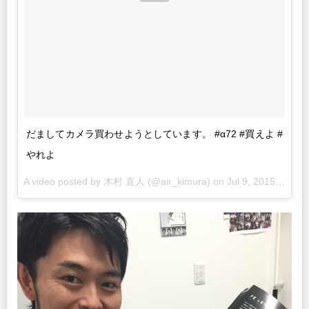
だましてカメラ買わせようとしています。 #α72 #買えよ #
やれよ
A video posted by 木村 直人 (@air_kimura) on
Jul 9, 2015 at 1:31am PDT