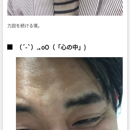
力説を続ける僕。
（´-`）.｡oO（「心の中」)