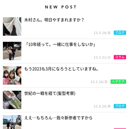
New Posts
木村さん。明日やすまれますか？
ブログ
23.5.28/日
「10年経って。一緒に仕事をしないか」
コラム
23.3.21/火
もう2023も3月になろうとしていますね。
ヘアケア
23.2.26/日
世紀の一戦を経て(髪型考察)
ブログ
22.6.20/月
ええ…もちろん…我々新参者ですから