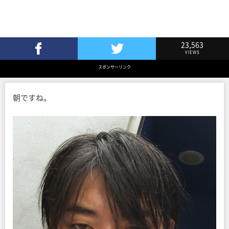
23,563
VIEWS
Facebookでシェア
Twitterでツイート
スポンサーリンク
朝ですね。