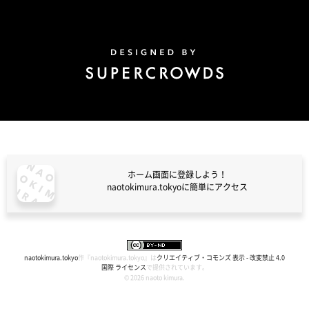
Design by Super Crowds
ホーム画面に登録しよう！
naotokimura.tokyoに簡単にアクセス
naotokimura.tokyo
naotokimura.tokyo
作『
naotokimura.tokyo
』は
クリエイティブ・コモンズ 表示 - 改変禁止 4.0
国際 ライセンス
で提供されています。
© 2026 naoto kimura.