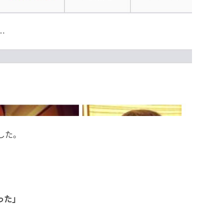
…
した。
った」