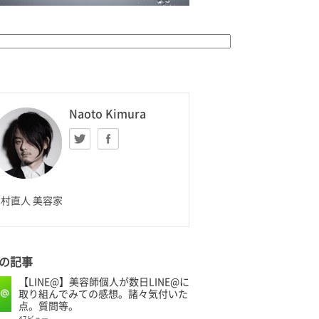
K HOMME
Naoto Kimura
Twitter
facebook
aoto Kimura
村直人 美容家
の記事
【LINE@】美容師個人が数日LINE@に
取り組んでみての感想。諸々気付いた
点。質問等。