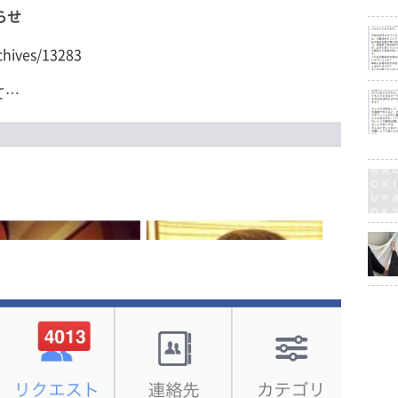
らせ
chives/13283
て…