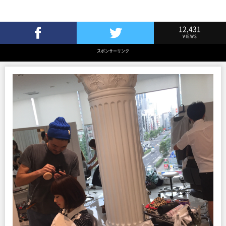
12,431
VIEWS
Facebookでシェア
Twitterでツイート
スポンサーリンク