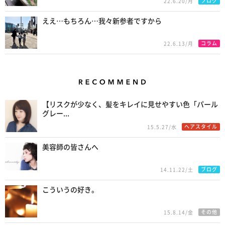
ブログ
22.6.20/月
ええ…もちろん…我々新参者ですから
コラム
22.6.13/月
Recommend
【リスクが少なく、髪をキレイに見せやすい色「パール
グレー...
ヘアスタイル
15.5.27/水
美容師の皆さんへ
ブログ
14.11.22/土
こういうの好き。
その他
15.8.14/金