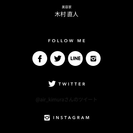
Naoto Kimura
美容家
木村 直人
Follow me
facebook
Twitter
LINE@
Instagram
Twitter
@air_kimuraさんのツイート
Instagram