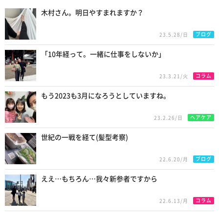
木村さん。明日やすまれますか？
ブログ
23.5.28/日
「10年経って。一緒に仕事をしないか」
コラム
23.3.21/火
もう2023も3月になろうとしていますね。
ヘアケア
23.2.26/日
世紀の一戦を経て(髪型考察)
ブログ
22.6.20/月
ええ…もちろん…我々新参者ですから
コラム
22.6.13/月