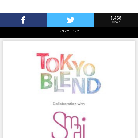
1,458
VIEWS
Facebookでシェア
Twitterでツイート
スポンサーリンク