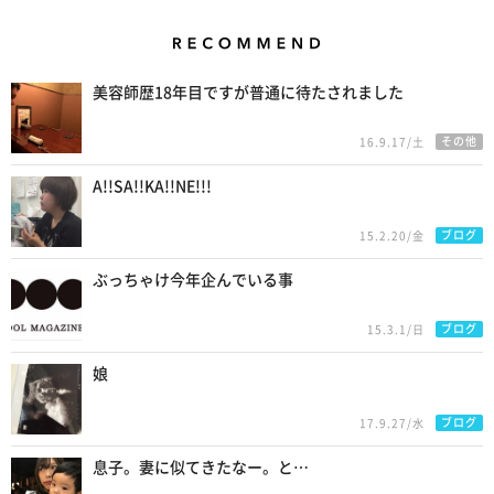
Recommend
美容師歴18年目ですが普通に待たされました
その他
16.9.17/土
A!!SA!!KA!!NE!!!
ブログ
15.2.20/金
ぶっちゃけ今年企んでいる事
ブログ
15.3.1/日
娘
ブログ
17.9.27/水
息子。妻に似てきたなー。と…