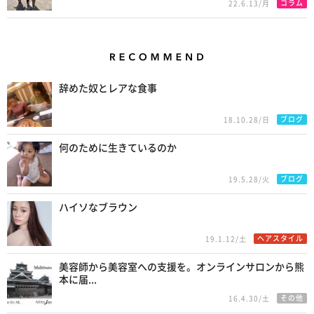
コラム
22.6.13/月
Recommend
辞めた奴とレアな食事
ブログ
18.10.28/日
何のために生きているのか
ブログ
19.5.28/火
ハイソなブラウン
ヘアスタイル
19.1.12/土
美容師から美容室への支援を。オンラインサロンから熊
本に届...
その他
16.4.30/土