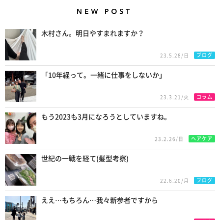
New Posts
木村さん。明日やすまれますか？
ブログ
23.5.28/日
「10年経って。一緒に仕事をしないか」
コラム
23.3.21/火
もう2023も3月になろうとしていますね。
ヘアケア
23.2.26/日
世紀の一戦を経て(髪型考察)
ブログ
22.6.20/月
ええ…もちろん…我々新参者ですから