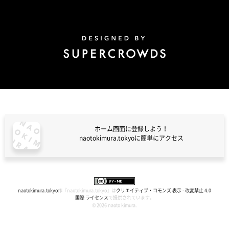
Design by Super Crowds
ホーム画面に登録しよう！
naotokimura.tokyoに簡単にアクセス
naotokimura.tokyo
naotokimura.tokyo
作『
naotokimura.tokyo
』は
クリエイティブ・コモンズ 表示 - 改変禁止 4.0
国際 ライセンス
で提供されています。
© 2026 naoto kimura.