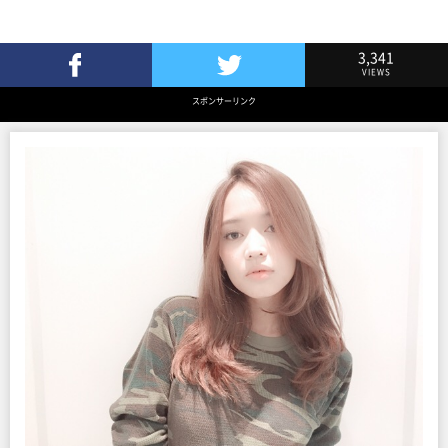
3,341
VIEWS
Facebookでシェア
Twitterでツイート
スポンサーリンク