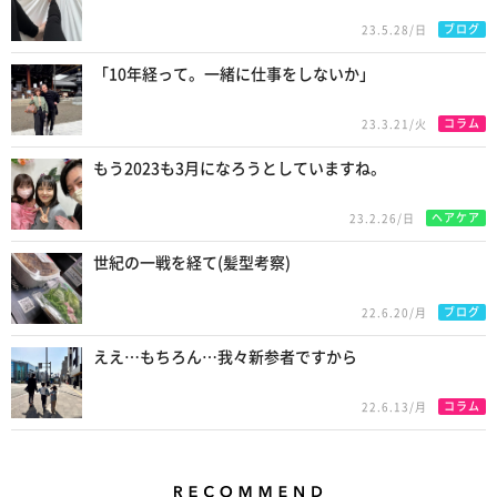
ブログ
23.5.28/日
「10年経って。一緒に仕事をしないか」
コラム
23.3.21/火
もう2023も3月になろうとしていますね。
ヘアケア
23.2.26/日
世紀の一戦を経て(髪型考察)
ブログ
22.6.20/月
ええ…もちろん…我々新参者ですから
コラム
22.6.13/月