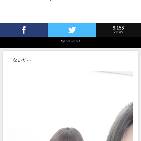
8,158
VIEWS
Facebookでシェア
Twitterでツイート
スポンサーリンク
こないだ…