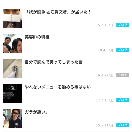
Recommend
「我が闘争 堀江貴文著」が届いた！
ブログ
15.1.18/日
美容師の特権
ブログ
18.4.9/月
自分で読んで笑ってしまった話
その他
16.8.27/土
やれないメニューを勧める事はない
ブログ
17.7.15/土
ガラが悪い。
ブログ
15.5.11/月