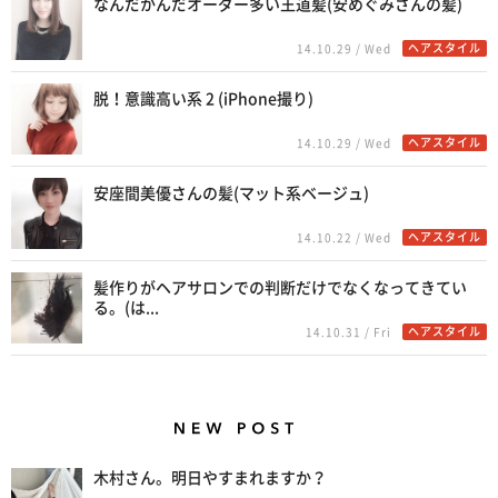
なんだかんだオーダー多い王道髪(安めぐみさんの髪)
ヘアスタイル
14.10.29 / Wed
脱！意識高い系 2 (iPhone撮り)
ヘアスタイル
14.10.29 / Wed
安座間美優さんの髪(マット系ベージュ)
ヘアスタイル
14.10.22 / Wed
髪作りがヘアサロンでの判断だけでなくなってきてい
る。(は...
ヘアスタイル
14.10.31 / Fri
New Posts
木村さん。明日やすまれますか？