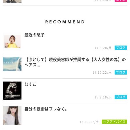
Recommend
最近の息子
ブログ
17.3.20/月
【凛として】現役美容師が推奨する【大人女性の為】の
ヘアス...
ブログ
14.10.22/水
むすこ
ブログ
15.8.18/火
自分の技術はブレなく。
ヘアアドバイス
18.11.17/土