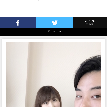
20,926
VIEWS
Facebookでシェア
Twitterでツイート
スポンサーリンク