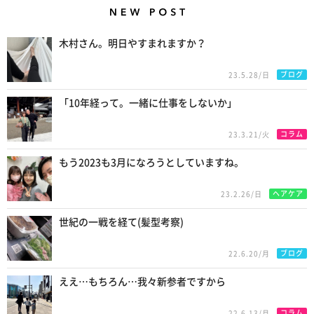
New Posts
木村さん。明日やすまれますか？
ブログ
23.5.28/日
「10年経って。一緒に仕事をしないか」
コラム
23.3.21/火
もう2023も3月になろうとしていますね。
ヘアケア
23.2.26/日
世紀の一戦を経て(髪型考察)
ブログ
22.6.20/月
ええ…もちろん…我々新参者ですから
コラム
22.6.13/月