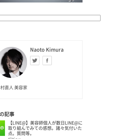
K HOMME
Naoto Kimura
Twitter
facebook
aoto Kimura
村直人 美容家
の記事
【LINE@】美容師個人が数日LINE@に
取り組んでみての感想。諸々気付いた
点。質問等。