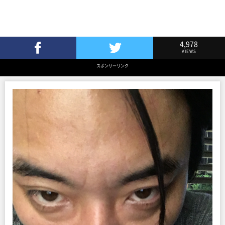
4,978
VIEWS
Facebookでシェア
Twitterでツイート
スポンサーリンク