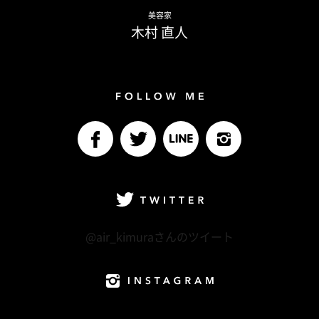
Naoto Kimura
美容家
木村 直人
Follow me
facebook
Twitter
LINE@
Instagram
Twitter
@air_kimuraさんのツイート
Instagram