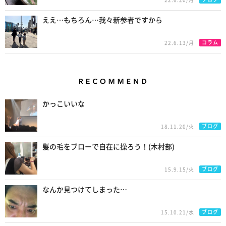
ええ…もちろん…我々新参者ですから
コラム
22.6.13/月
Recommend
かっこいいな
ブログ
18.11.20/火
髪の毛をブローで自在に操ろう！(木村部)
ブログ
15.9.15/火
なんか見つけてしまった…
ブログ
15.10.21/水