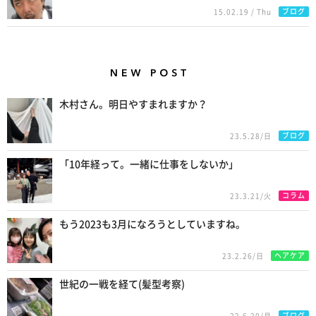
ブログ
15.02.19 / Thu
New Posts
木村さん。明日やすまれますか？
ブログ
23.5.28/日
「10年経って。一緒に仕事をしないか」
コラム
23.3.21/火
もう2023も3月になろうとしていますね。
ヘアケア
23.2.26/日
世紀の一戦を経て(髪型考察)
ブログ
22.6.20/月