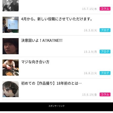
コラム
15.7.15/水
4月から。新しい役職にさせていただけます。
ブログ
16.3.8/火
決意固いよ！A!!KA!!NE!!!
ブログ
15.2.9/月
マジな向き合い方
ブログ
16.8.2/火
初めての【作品撮り】18年前のとは…
コラム
15.6.19/金
スポンサーリンク