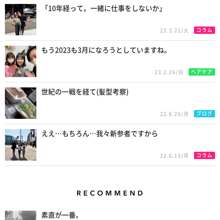
「10年経って。一緒に仕事をしないか」
コラム
23.3.21/火
もう2023も3月になろうとしていますね。
ヘアケア
23.2.26/日
世紀の一戦を経て(髪型考察)
ブログ
22.6.20/月
ええ…もちろん…我々新参者ですから
コラム
22.6.13/月
Recommend
素直が一番。