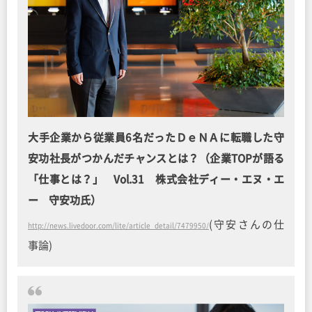
大手企業から従業員6名だったＤｅＮＡに転職した守
安功社長がつかんだチャンスとは？（企業TOPが語る
「仕事とは？」 Vol.31 株式会社ディー・エヌ・エ
ー 守安功氏）
(守安さんの仕
http://news.livedoor.com/lite/article_detail/7479950/
事論)