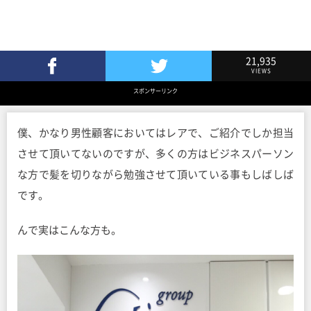
21,935
VIEWS
Facebookでシェア
Twitterでツイート
スポンサーリンク
僕、かなり男性顧客においてはレアで、ご紹介でしか担当
させて頂いてないのですが、多くの方はビジネスパーソン
な方で髪を切りながら勉強させて頂いている事もしばしば
です。
んで実はこんな方も。