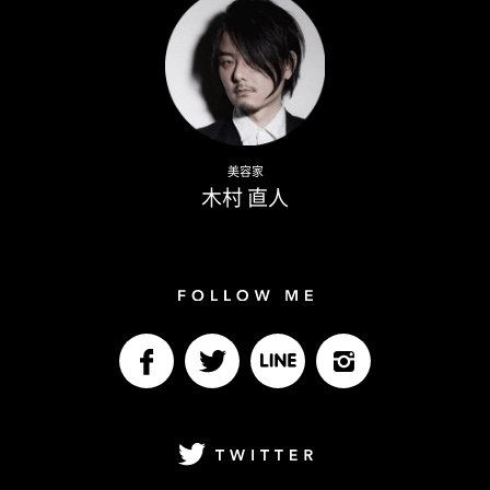
Naoto Kimura
美容家
木村 直人
Follow me
facebook
Twitter
LINE@
Instagram
Twitter