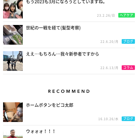
もう2023も3月になろうとしていますね。
ヘアケア
23.2.26/日
世紀の一戦を経て(髪型考察)
ブログ
22.6.20/月
ええ…もちろん…我々新参者ですから
コラム
22.6.13/月
Recommend
ホームボタンをピコ太郎
ブログ
16.10.26/水
ウォォォ！！！