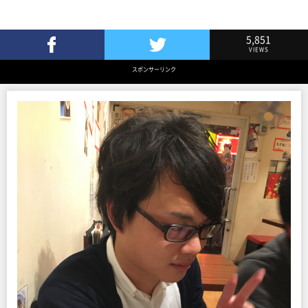
5,851
VIEWS
Facebookでシェア
Twitterでツイート
スポンサーリンク