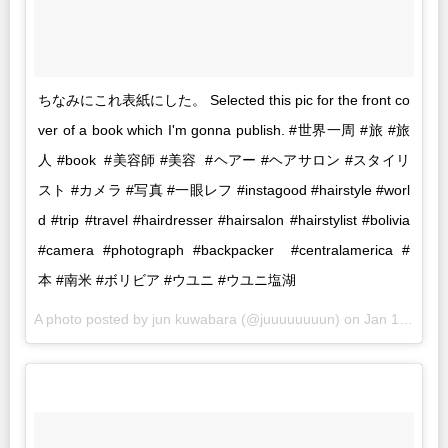
ちなみにこれ表紙にした。 Selected this pic for the front co
ver of a book which I'm gonna publish. #世界一周 #旅 #旅
人 #book #美容師 #美容 #ヘアー #ヘアサロン #スタイリ
スト #カメラ #写真 #一眼レフ #instagood #hairstyle #worl
d #trip #travel #hairdresser #hairsalon #hairstylist #bolivia
#camera #photograph #backpacker #centralamerica #
本 #南米 #ボリビア #ウユニ #ウユニ塩湖
A photo posted by jun kuwabara (@juuuuuuuun) on
Jan 16, 2016 at 4:12am PST