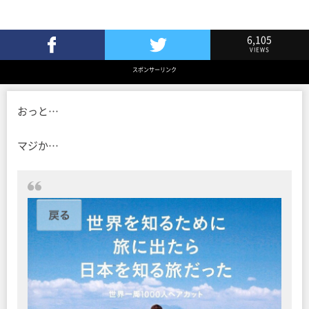
6,105
VIEWS
Facebookでシェア
Twitterでツイート
スポンサーリンク
おっと…
マジか…