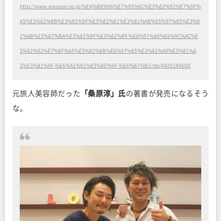
http://www.amazon.co.jp/%E4%B8%96%E7%95%8C%E3%82%92%E7%9F%
A5%E3%82%8B%E3%81%9F%E3%82%81%E3%81%AB%E6%97%85%E3%8
1%AB%E5%87%BA%E3%81%9F%E3%82%89-%E6%97%A5%E6%9C%AC%E
3%82%92%E7%9F%A5%E3%82%8B%E6%97%85%E3%81%A0%E3%81%A
3%E3%81%9F-%E6%A1%91%E5%8E%9F-%E6%B7%B3/dp/4800249600
元旅人美容師だった
「桑原淳」氏
の著書が発売になるそう
な。