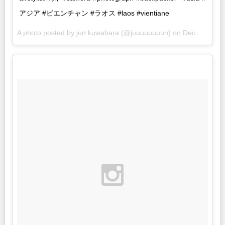
アジア #ビエンチャン #ラオス #laos #vientiane
A photo posted by jun kuwabara (@juuuuuuuun) on
Dec 24, 2015 at 5:38pm PST