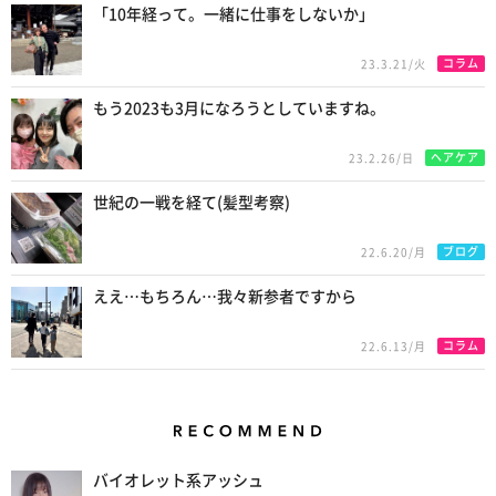
「10年経って。一緒に仕事をしないか」
コラム
23.3.21/火
もう2023も3月になろうとしていますね。
ヘアケア
23.2.26/日
世紀の一戦を経て(髪型考察)
ブログ
22.6.20/月
ええ…もちろん…我々新参者ですから
コラム
22.6.13/月
Recommend
バイオレット系アッシュ