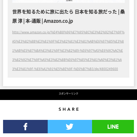
世界を知るために旅に出たら 日本を知る旅だった | 桑
原 淳 | 本-通販 | Amazon.co.jp
http://www.amazon.co.jp/%E4%B8%96%E7%95%8C%E3%82%92%E7%9F%
A5%E3%82%8B%E3%81%9F%E3%82%81%E3%81%AB%E6%97%85%E3%8
1%AB%E5%87%BA%E3%81%9F%E3%82%89-%E6%97%A5%E6%9C%AC%E
3%82%92%E7%9F%A5%E3%82%8B%E6%97%85%E3%81%A0%E3%81%A
3%E3%81%9F-%E6%A1%91%E5%8E%9F-%E6%B7%B3/dp/4800249600
スポンサーリンク
Share
Facebookでシェア
Twitterでツイート
LINEで送る