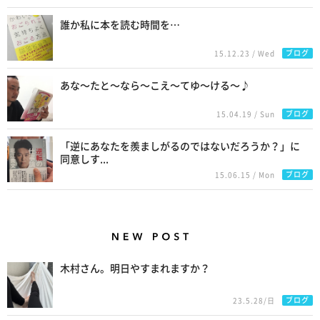
誰か私に本を読む時間を…
ブログ
15.12.23 / Wed
あな〜たと〜なら〜こえ〜てゆ〜ける〜♪
ブログ
15.04.19 / Sun
「逆にあなたを羨ましがるのではないだろうか？」に
同意しす...
ブログ
15.06.15 / Mon
New Posts
木村さん。明日やすまれますか？
ブログ
23.5.28/日