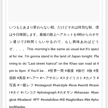
いつもとあまり変わらない朝。だけどそれは特別な朝。僕
は今日帰国します。最後の路上ヘアカットを4時からカオサ
ン通りで2時間くらいやるので、もし興味あればどう
ぞ、、、。 This morning's like same as usual but It's speci
al for me. I'm gonna stand in the land of Japan tonight. Pla
nning to do "Last street haircut" on the Khao san road at 4
pm to 6pm. If You'll be… #世界一周 #最後 #旅行 #旅 #美
容師 #美容 #ヘアー #ヘアサロン #スタイリスト #カメラ #
写真 #一眼レフ #instagood #hairstyle #love #world #trave
l #タイ #バンコク #photograph #カオサン #khaosan #ban
gkok #thailand #FF #instafollow #l4l #tagforlikes #tbt #pho
tooftheday