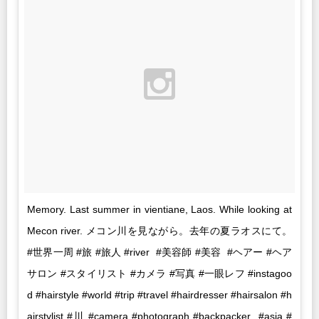
Memory. Last summer in vientiane, Laos. While looking at
Mecon river. メコン川を見ながら。去年の夏ラオスにて。
#世界一周 #旅 #旅人 #river #美容師 #美容 #ヘアー #ヘア
サロン #スタイリスト #カメラ #写真 #一眼レフ #instagoo
d #hairstyle #world #trip #travel #hairdresser #hairsalon #h
airstylist #川 #camera #photograph #backpacker #asia #