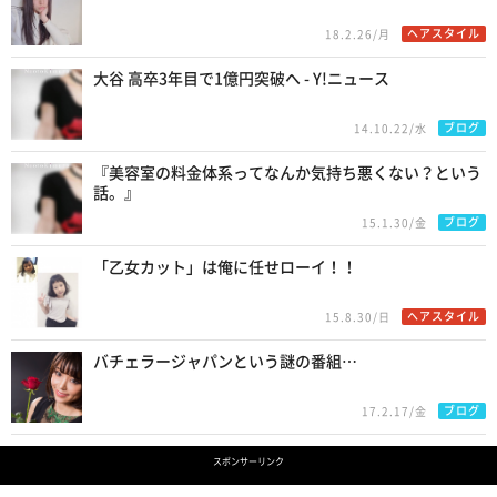
ヘアスタイル
18.2.26/月
大谷 高卒3年目で1億円突破へ - Y!ニュース
ブログ
14.10.22/水
『美容室の料金体系ってなんか気持ち悪くない？という
話。』
ブログ
15.1.30/金
「乙女カット」は俺に任せローイ！！
ヘアスタイル
15.8.30/日
バチェラージャパンという謎の番組…
ブログ
17.2.17/金
スポンサーリンク