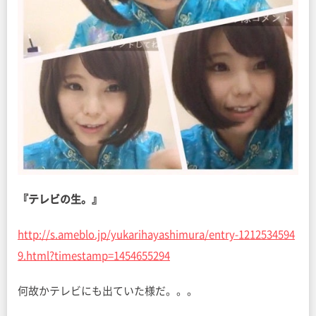
『テレビの生。』
http://s.ameblo.jp/yukarihayashimura/entry-1212534594
9.html?timestamp=1454655294
何故かテレビにも出ていた様だ。。。