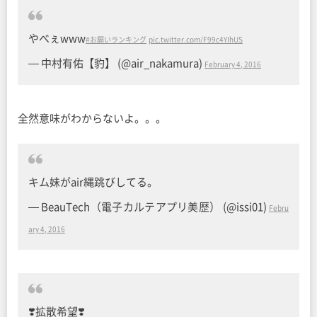
やべぇwww
#お願いランキング
pic.twitter.com/F99c4YIhUS
— 中村有佑【豹】 (@air_nakamura)
February 4, 2016
全然意味がわからないよ。。。
キム妹がair縄跳びしてる。
— BeauTech（電子カルテアプリ美歴） (@issi01)
Febru
ary 4, 2016
❣️拡散希望❣️