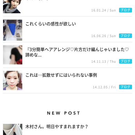
ブログ
16.01.24 / Sun
これくらいの感性が欲しい
ブログ
16.06.26 / Sun
『3分簡単ヘアアレンジ♡片方だけ編んじゃいました♡
諦めな...
ブログ
14.11.13 / Thu
これは…拡散せずにはいられない事例
ブログ
14.12.05 / Fri
New Posts
木村さん。明日やすまれますか？