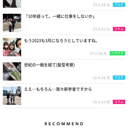
ブログ
23.5.28/日
「10年経って。一緒に仕事をしないか」
コラム
23.3.21/火
もう2023も3月になろうとしていますね。
ヘアケア
23.2.26/日
世紀の一戦を経て(髪型考察)
ブログ
22.6.20/月
ええ…もちろん…我々新参者ですから
コラム
22.6.13/月