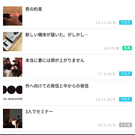
Recommend
男の約束
ブログ
16.11.28/月
新しい機体が届いた。がしかし…
写真
16.9.9/金
本当に妻には頭が上がりません
ブログ
17.4.16/日
外へ向けての発信と中からの発信
ブログ
14.11.29/土
3人でセミナー
その他
16.9.13/火