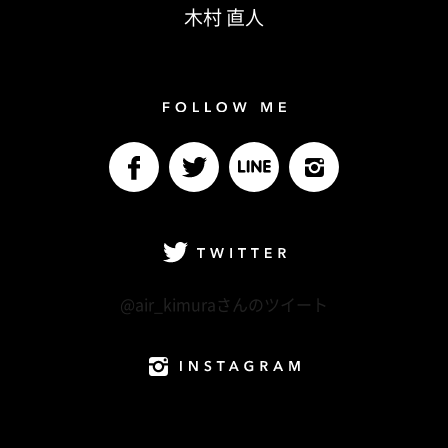
木村 直人
Follow me
facebook
Twitter
LINE@
Instagram
Twitter
@air_kimuraさんのツイート
Instagram