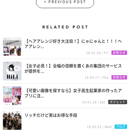
< PREVIOUS POST
Related Posts
【ヘアアレンジ好き大注目！】にゃにゃんと！！！ヘ
アアレン...
お知らせ
16.01.29 / Fri
【女子必見！】全幅の信頼を置くあの集団のサービス
が提供を...
お知らせ
15.09.17 / Thu
【可愛い画像を探すなら】女子高生起業家の作ったア
プリに注...
ガジェット
16.01.30 / Sat
リッチだけど実はお得な手段
ブログ
16.02.03 / Wed