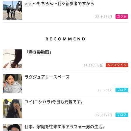
ええ…もちろん…我々新参者ですから
コラム
22.6.13/月
Recommend
「巻き髪動画」
ヘアスタイル
14.10.17/金
ラグジュアリースペース
ブログ
15.5.5/火
ユイ(ニシハラ)今日も元気です。
ブログ
15.5.17/日
仕事、家庭を往来するアラフォー男の生活。