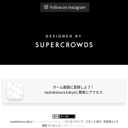
Follow on Instagram
Design by Super Crowds
ホーム画面に登録しよう！
naotokimura.tokyoに簡単にアクセス
naotokimura.tokyo
naotokimura.tokyo
作『
naotokimura.tokyo
』は
クリエイティブ・コモンズ 表示 - 改変禁止 4.0
国際 ライセンス
で提供されています。