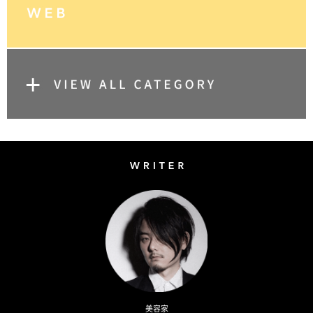
Writer
Naoto Kimura
美容家