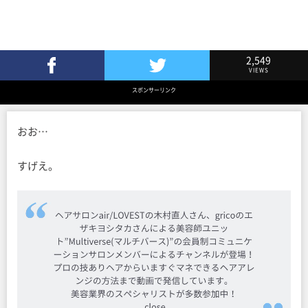
2,549
VIEWS
Facebookでシェア
Twitterでツイート
スポンサーリンク
おお…
すげえ。