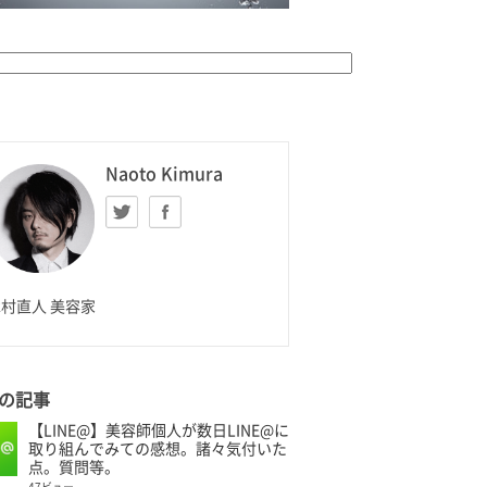
K HOMME
Naoto Kimura
Twitter
facebook
aoto Kimura
村直人 美容家
の記事
【LINE@】美容師個人が数日LINE@に
取り組んでみての感想。諸々気付いた
点。質問等。