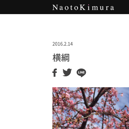
Naoto Kimura
2016.2.14
横綱