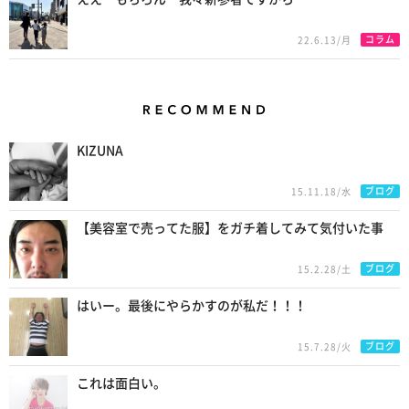
コラム
22.6.13/月
Recommend
KIZUNA
ブログ
15.11.18/水
【美容室で売ってた服】をガチ着してみて気付いた事
ブログ
15.2.28/土
はいー。最後にやらかすのが私だ！！！
ブログ
15.7.28/火
これは面白い。