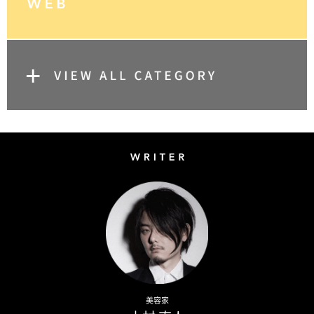
Writer
Naoto Kimura
美容家