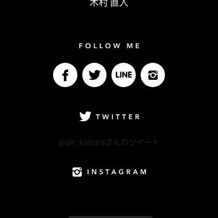
木村 直人
Follow me
facebook
Twitter
LINE@
Instagram
Twitter
@air_kimuraさんのツイート
Instagram