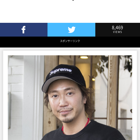
8,469
VIEWS
Facebookでシェア
Twitterでツイート
スポンサーリンク