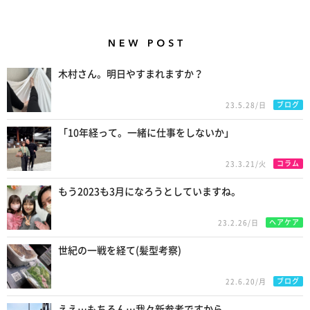
New Posts
木村さん。明日やすまれますか？
ブログ
23.5.28/日
「10年経って。一緒に仕事をしないか」
コラム
23.3.21/火
もう2023も3月になろうとしていますね。
ヘアケア
23.2.26/日
世紀の一戦を経て(髪型考察)
ブログ
22.6.20/月
ええ…もちろん…我々新参者ですから