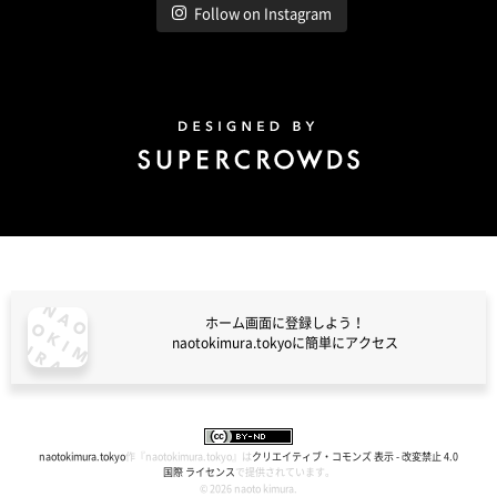
Follow on Instagram
Design by Super Crowds
ホーム画面に登録しよう！
naotokimura.tokyoに簡単にアクセス
naotokimura.tokyo
naotokimura.tokyo
作『
naotokimura.tokyo
』は
クリエイティブ・コモンズ 表示 - 改変禁止 4.0
国際 ライセンス
で提供されています。
© 2026 naoto kimura.