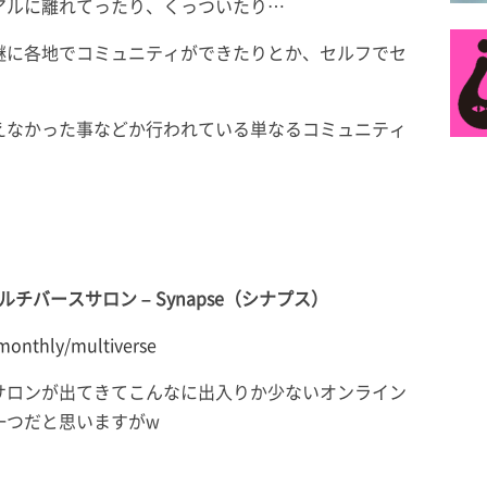
アルに離れてったり、くっついたり…
謎に各地でコミュニティができたりとか、セルフでセ
えなかった事などか行われている単なるコミュニティ
バースサロン – Synapse（シナプス）
monthly/multiverse
サロンが出てきてこんなに出入りか少ないオンライン
一つだと思いますがw