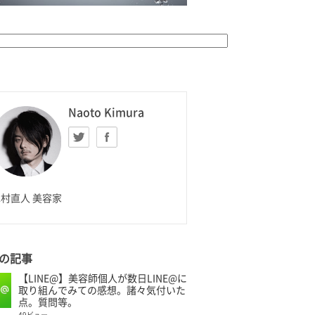
K HOMME
Naoto Kimura
Twitter
facebook
aoto Kimura
村直人 美容家
の記事
【LINE@】美容師個人が数日LINE@に
取り組んでみての感想。諸々気付いた
点。質問等。