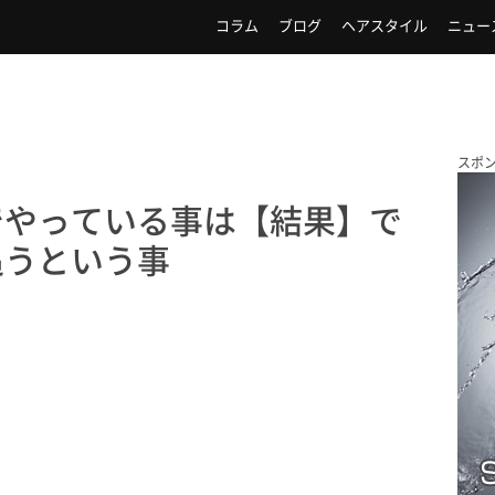
コラム
ブログ
ヘアスタイル
ニュー
スポ
でやっている事は【結果】で
追うという事
」