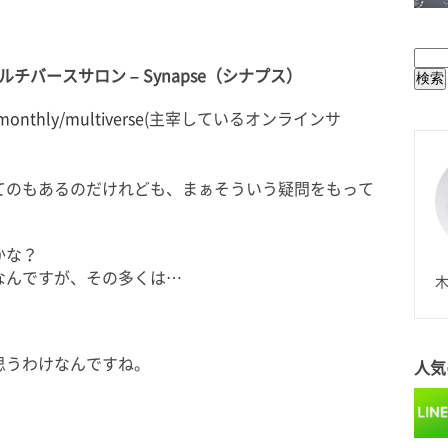
BUL
バースサロン – Synapse（シナプス）
monthly/multiverse
(主宰しているオンラインサ
てのもあるのだけれども、まぁそういう疑問をもって
かな？
N
なんですが、その多くは…
木
思うわけなんですね。
人気