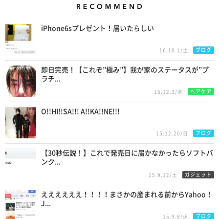
Recommend
iPhone6sプレゼント！届いたらしい
ブログ
16.10.1/土
即日完売！【これぞ”極み”】我が家のステータスが”プ
ラチ...
ヘアケア
15.12.3/木
O!!HI!!SA!!! A!!KA!!NE!!!
ブログ
15.12.20/日
【30秒伝説！】これで発売日に届かなかったらソフトバ
ンク...
ガジェット
15.9.12/土
ええええええ！！！！まさかの産まれる前からYahoo！
J...
ブログ
15.9.8/火