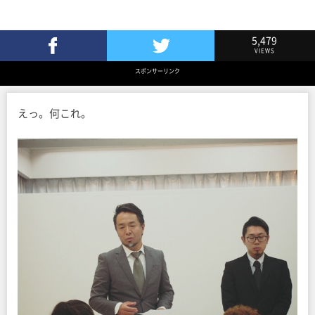
5,479
VIEWS
Facebookでシェア
Twitterでツイート
スポンサーリンク
えっ。何これ。