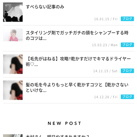
すべらない記事のみ
ブログ
16.01.15 / Fri
スタイリング剤でガッチガチの頭をシャンプーする時
のコツは...
ブログ
15.03.23 / Mon
【毛先がはねる】攻略‼︎乾かすだけでキマるドライヤー
術♡...
ブログ
14.11.15 / Sat
髪の毛を今よりもっと早く乾かすコツと【乾かさない
といけな...
ブログ
14.12.26 / Fri
New Posts
木村さん。明日やすまれますか？