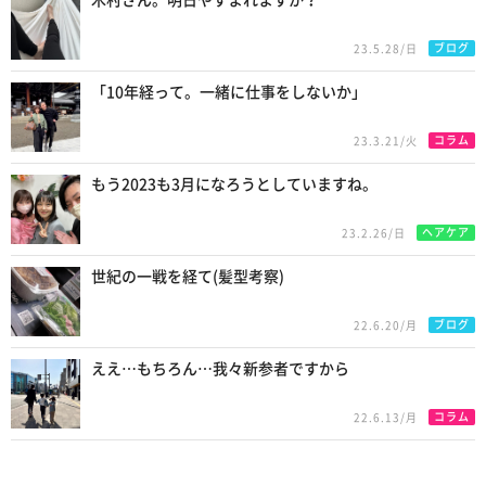
ブログ
23.5.28/日
「10年経って。一緒に仕事をしないか」
コラム
23.3.21/火
もう2023も3月になろうとしていますね。
ヘアケア
23.2.26/日
世紀の一戦を経て(髪型考察)
ブログ
22.6.20/月
ええ…もちろん…我々新参者ですから
コラム
22.6.13/月