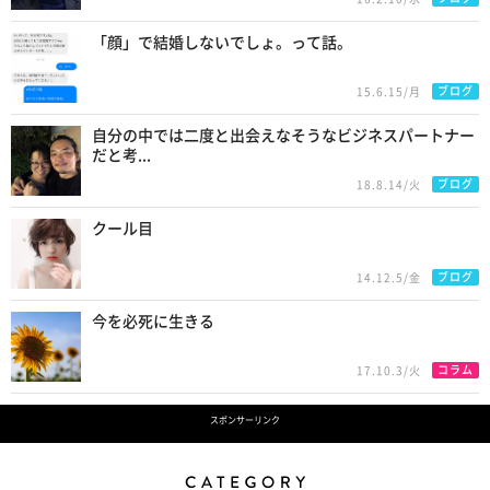
「顔」で結婚しないでしょ。って話。
ブログ
15.6.15/月
自分の中では二度と出会えなそうなビジネスパートナー
だと考...
ブログ
18.8.14/火
クール目
ブログ
14.12.5/金
今を必死に生きる
コラム
17.10.3/火
スポンサーリンク