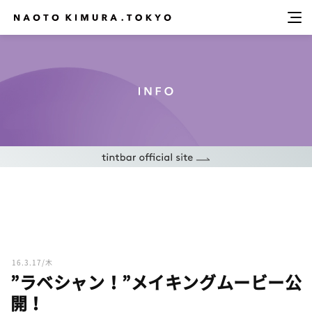
16.3.17/木
”ラベシャン！”メイキングムービー公
開！