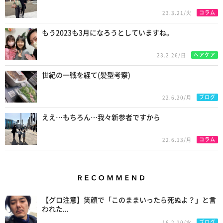
コラム
23.3.21/火
もう2023も3月になろうとしていますね。
ヘアケア
23.2.26/日
世紀の一戦を経て(髪型考察)
ブログ
22.6.20/月
ええ…もちろん…我々新参者ですから
コラム
22.6.13/月
Recommend
【グロ注意】笑顔で「このままいったら死ぬよ？」と言
われた...
ブログ
16.2.10/水