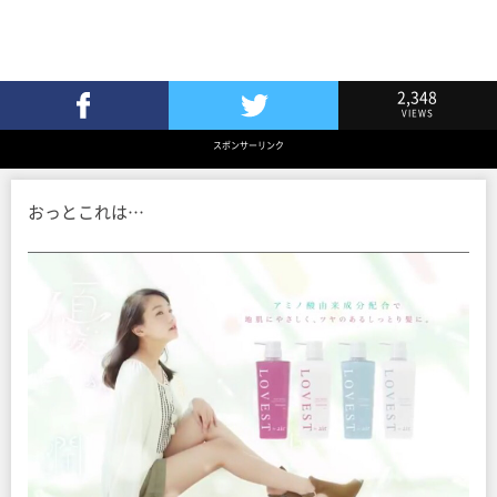
2,348
VIEWS
Facebookでシェア
Twitterでツイート
スポンサーリンク
おっとこれは…