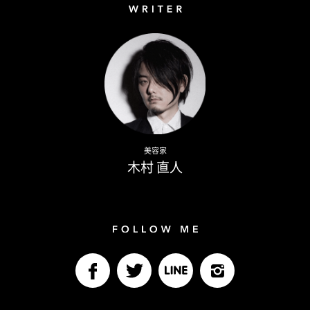
Writer
Naoto Kimura
美容家
木村 直人
Follow me
facebook
Twitter
LINE@
Instagram