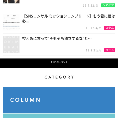
ヘアケア
16.7.22/金
【SNSコンサル ミッションコンプリート】もう君に僕は
必...
コラム
16.12.3/土
控えめに言って"そもそも独立するな"と…
コラム
18.8.21/火
スポンサーリンク
Category