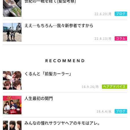
世紀の一戦を経て(髪型考察)
ブログ
22.6.20/月
ええ…もちろん…我々新参者ですから
コラム
22.6.13/月
Recommend
くるんと「前髪カーラー」
ヘアアドバイス
16.9.26/月
人生最初の関門
ブログ
18.4.4/水
みんなの憧れサラツヤヘアのキモはアレ。