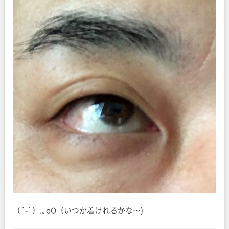
（´-`）.｡oO（いつか着けれるかな…)