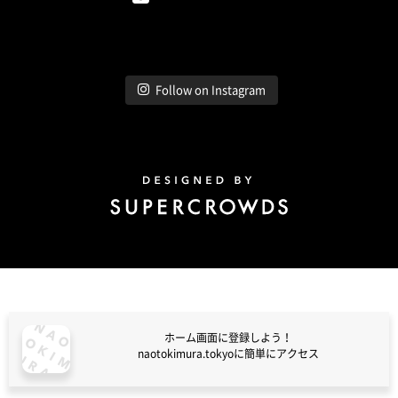
Instagram
Follow on Instagram
Design by Super Crowds
ホーム画面に登録しよう！
naotokimura.tokyoに簡単にアクセス
naotokimura.tokyo