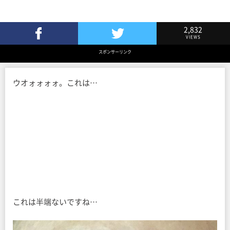
2,832
VIEWS
Facebookでシェア
Twitterでツイート
スポンサーリンク
ウオォォォォ。これは…
これは半端ないですね…