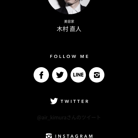
Naoto Kimura
美容家
木村 直人
Follow me
facebook
Twitter
LINE@
Instagram
Twitter
@air_kimuraさんのツイート