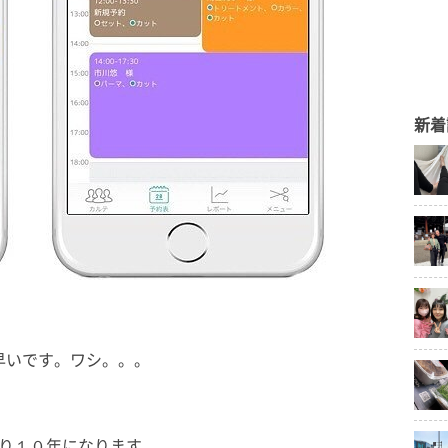
新着
早いです。ワシ。。。
り１０年になります。