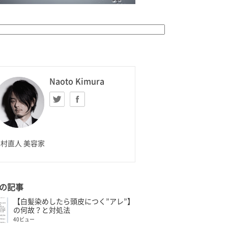
K HOMME
Naoto Kimura
Twitter
facebook
aoto Kimura
村直人 美容家
の記事
【白髪染めしたら頭皮につく”アレ”】
の何故？と対処法
40ビュー