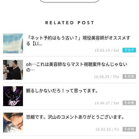
Related Posts
「ネット予約はもう古い？」現役美容師がオススメす
る【LI...
ブログ
15.02.14 / Sat
oh…これは美容師ならマスト視聴案件なんじゃない
の…
その他
16.08.25 / Thu
観るしかないだろ！って思ってます。
その他
15.06.27 / Sat
恐縮です。沢山のコメントありがとうございます。
その他
16.02.26 / Fri