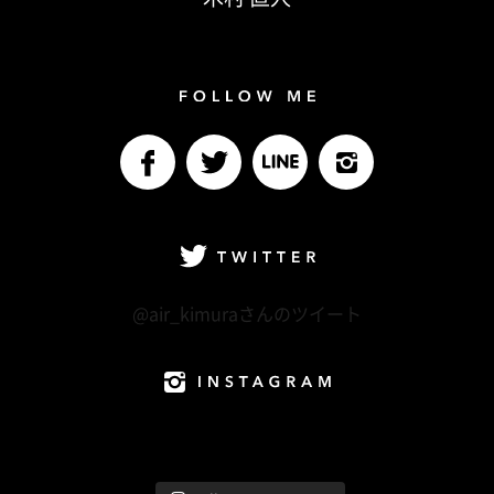
Follow me
facebook
Twitter
LINE@
Instagram
Twitter
@air_kimuraさんのツイート
Instagram