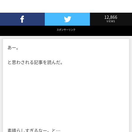
12,866
VIEWS
Facebookでシェア
Twitterでツイート
スポンサーリンク
あー。
と思わされる記事を読んだ。
素晴らしすぎるなー。と…