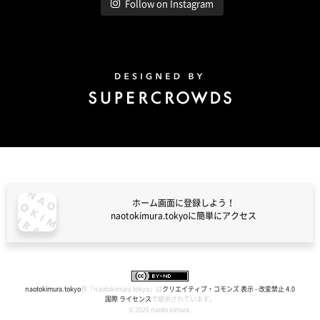
Follow on Instagram
Design by Super Crowds
ホーム画面に登録しよう！
naotokimura.tokyoに簡単にアクセス
naotokimura.tokyo
naotokimura.tokyo
作『
naotokimura.tokyo
』は
クリエイティブ・コモンズ 表示 - 改変禁止 4.0
国際 ライセンス
で提供されています。
© 2026 naoto kimura.