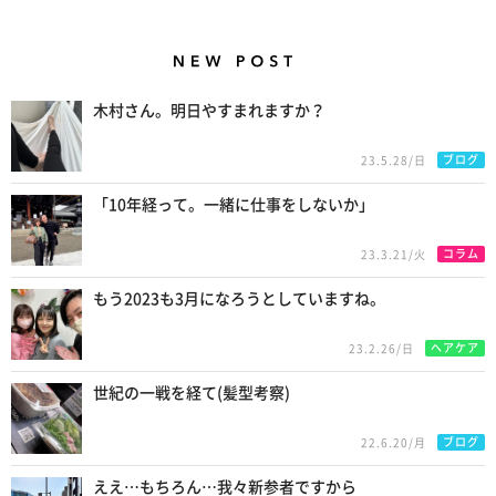
New Posts
木村さん。明日やすまれますか？
ブログ
23.5.28/日
「10年経って。一緒に仕事をしないか」
コラム
23.3.21/火
もう2023も3月になろうとしていますね。
ヘアケア
23.2.26/日
世紀の一戦を経て(髪型考察)
ブログ
22.6.20/月
ええ…もちろん…我々新参者ですから