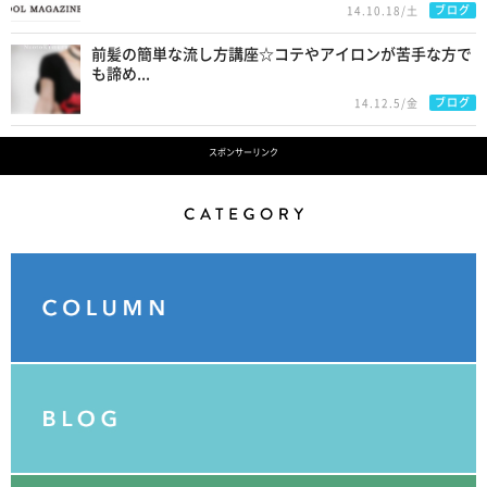
ブログ
14.10.18/土
前髪の簡単な流し方講座☆コテやアイロンが苦手な方で
も諦め...
ブログ
14.12.5/金
スポンサーリンク
Category