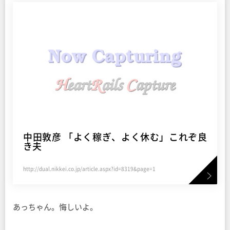
中田敦彦 「よく稼ぎ、よく休む」これぞ良
き夫
http://dual.nikkei.co.jp/article.aspx?id=8319&page=1
あっちゃん。悔しいよ。