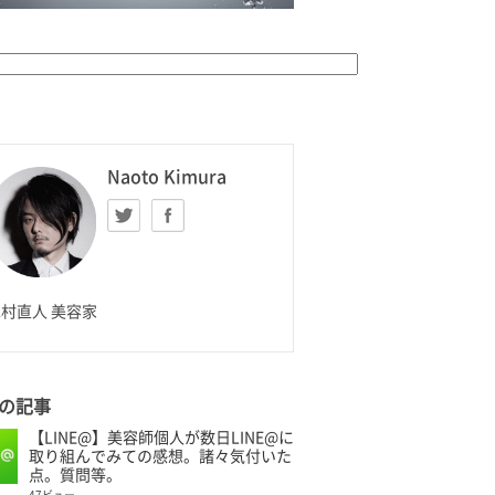
K HOMME
Naoto Kimura
Twitter
facebook
aoto Kimura
村直人 美容家
の記事
【LINE@】美容師個人が数日LINE@に
取り組んでみての感想。諸々気付いた
点。質問等。