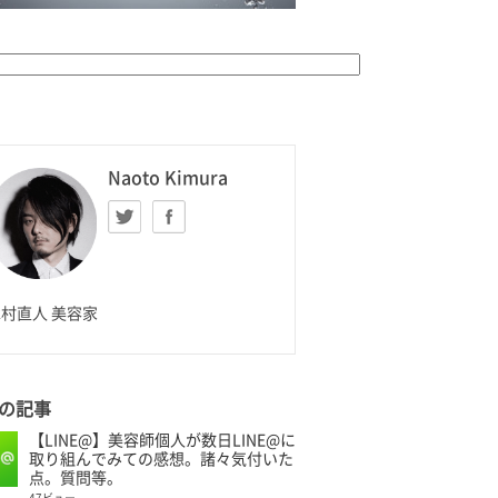
K HOMME
Naoto Kimura
Twitter
facebook
aoto Kimura
村直人 美容家
の記事
【LINE@】美容師個人が数日LINE@に
取り組んでみての感想。諸々気付いた
点。質問等。